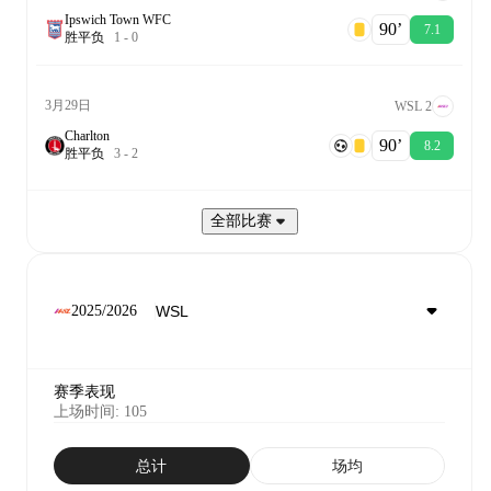
Ipswich Town WFC
90‎’‎
7.1
胜
平
负
1
-
0
3月29日
WSL 2
Charlton
90‎’‎
8.2
胜
平
负
3
-
2
全部比赛
2025/2026
赛季表现
上场时间
:
105
总计
场均