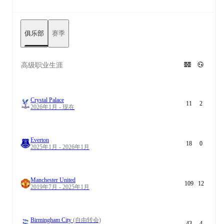
俱乐部
赛季
高级职业生涯
Crystal Palace
11
2
2026年1月 - 现在
Everton
18
0
2025年1月 - 2026年1月
Manchester United
109
12
2019年7月 - 2025年1月
Birmingham City
(自由转会)
43
4