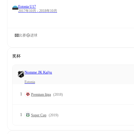
Estonia U17
2017年10月 - 2018年10月
比赛
进球
奖杯
Nomme JK Kalju
Estonia
1
Premium liiga
(2018)
1
Super Cup
(2019)