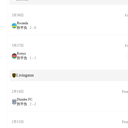
3月30日
Fr
Rwanda
胜
平
负
2
-
0
3月27日
Fr
Kenya
胜
平
负
1
-
1
Livingston
2月14日
Prem
Dundee FC
胜
平
负
2
-
2
2月11日
Prem