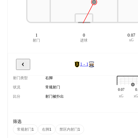
1
0
0.07
xG
射门
进球
1 - 1
射门类型
右脚
状况
常规射门
0.07
0
xG
x
比分
射门被扑出
筛选
常规射门
右脚
禁区内射门
1
1
1