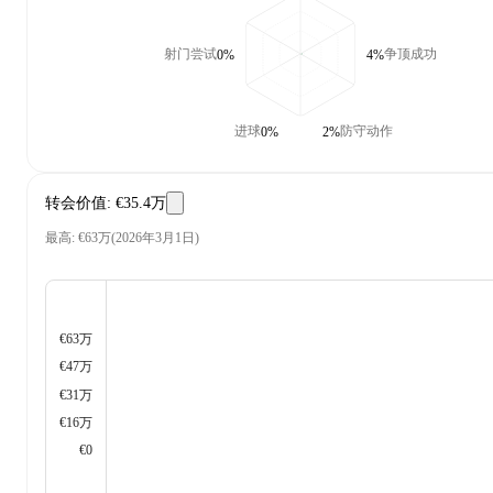
射门尝试
争顶成功
0%
4%
进球
防守动作
0%
2%
转会价值
:
€35.4万
最高
:
€63万
(
2026年3月1日
)
€63万
€47万
€31万
€16万
€0