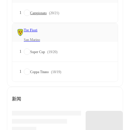
1
Campionato
(20/21)
Tre Fiori
San Marino
1
Super Cup
(19/20)
1
Coppa Titano
(18/19)
新闻