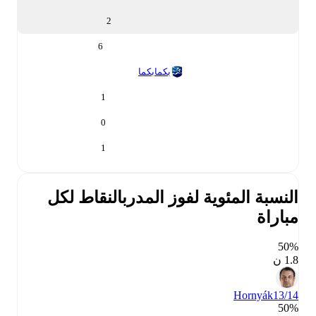
2
6
بكما
بكما
1
0
1
النسبة المئوية لفوز المدرب
النقاط لكل
مباراة
50‎%‎
1.8 ن
Hornyák
13/14
50‎%‎