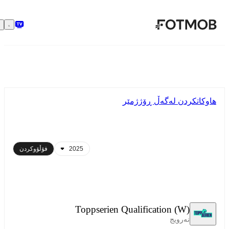
بازبڕە بۆ ناوەڕۆکی سەرەکی
هاوکاتکردن لەگەڵ ڕۆژژمێر
فۆڵۆوکردن
Toppserien Qualification (W)
نەرویج