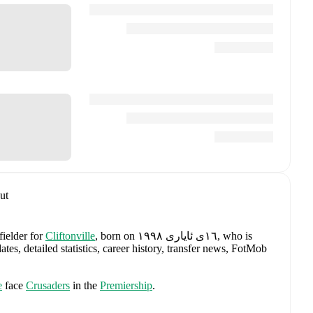
ut
, born on ١٦ی ئایاری ١٩٩٨, who is
Cliftonville
for
fielder
, detailed statistics, career history, transfer news, FotMob
e
face
Crusaders
in the
Premiership
.