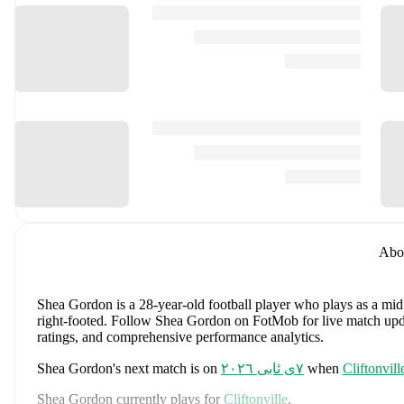
Abo
Shea Gordon
is a 28-year-old football player who plays as a mid
right-footed
.
Follow Shea Gordon on FotMob for live match updates
ratings, and comprehensive performance analytics.
Cliftonvill
when
٧ی ئابی ٢٠٢٦
's next match is on
Shea Gordon
Shea Gordon
currently plays for
Cliftonville
.