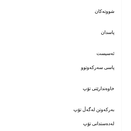
شووتەکان
پاسدان
ئەسیست
پاسی سەرکەوتوو
خاوەندارێتی تۆپ
بەرکەوتن لەگەڵ تۆپ
لەدەستدانی تۆپ