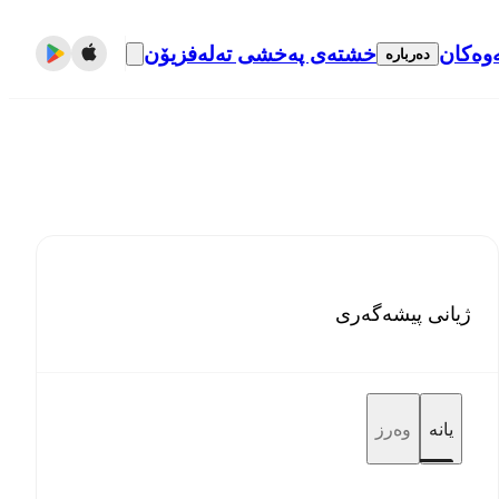
وەکان
خشتەی پەخشی تەلەفزیۆن
دەربارە
ژیانی پیشەگەری
یانە
وەرز