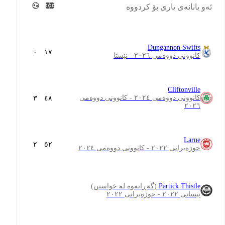
ئەو یانانەی یاری بۆ کردووە
Dungannon Swifts
٠
١٧
کانوونی دووەمی ٢٠٢٦ - ئێستا
Cliftonville
کانوونی دووەمی ٢٠٢٤ - کانوونی دووەمی
٣
٤٨
٢٠٢٦
Larne
٢
٥٢
حوزەیرانی ٢٠٢٢ - کانوونی دووەمی ٢٠٢٤
Partick Thistle
(گەڕانەوە لە خواستن)
نیسانی ٢٠٢٢ - حوزەیرانی ٢٠٢٢