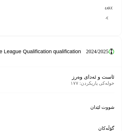
€٤٨K
€٠
2024/2025
ئاست و ئەدای وەرز
خولەکی یاریکردن
:
١٧٧
شووت لێدان
گۆڵەکان