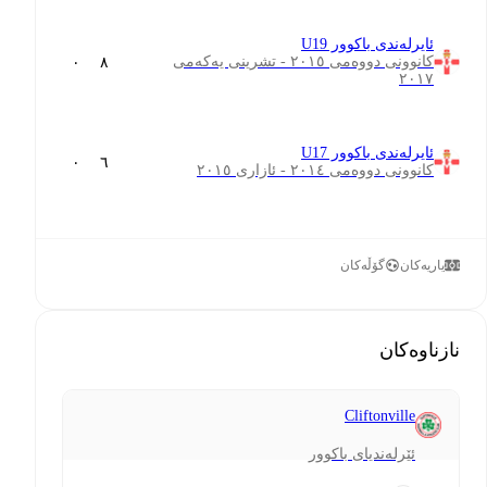
ئایرلەندی باکوور U19
کانوونی دووەمی ٢٠١٥ - تشرینی یەکەمی
٠
٨
٢٠١٧
ئایرلەندی باکوور U17
٠
٦
کانوونی دووەمی ٢٠١٤ - ئازاری ٢٠١٥
یاریەکان
گۆڵەکان
نازناوەکان
Cliftonville
ئێرلەندیای باکوور