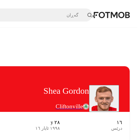
بازبڕە بۆ ناوەڕۆکی سەرەکی
Shea Gordon
Cliftonville
٢٨ y
١٦
درێس
١٩٩٨ ئایار ١٦