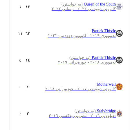
Queen of the South
(بە خواستن)
١
١٢
کانوونی دووەمی ٢٠٢٢ - نیسانی ٢٠٢٢
Partick Thistle
١١
٦٢
تەمووزی ٢٠١٩ - کانوونی دووەمی ٢٠٢٢
Partick Thistle
(بە خواستن)
٤
١٤
تەمووزی ٢٠١٨ - حوزەیرانی ٢٠١٩
Motherwell
٠
٤
کانوونی دووەمی ٢٠١٧ - حوزەیرانی ٢٠١٨
Stalybridge
(بە خواستن)
٠
٢
ئەیلوولی ٢٠١٦ - تشرینی یەکەمی ٢٠١٦