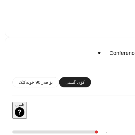
کۆی گشتی
بۆ هەر 90 خولەکێک
ئاست
٠