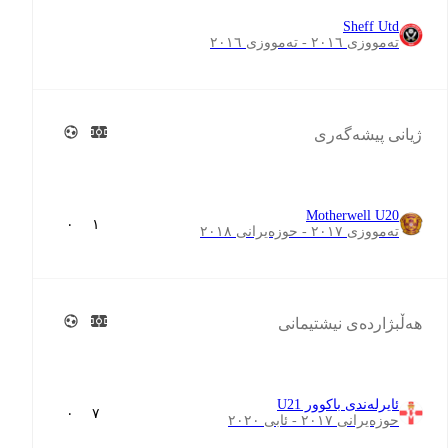
Sheff Utd
تەمووزی ٢٠١٦ - تەمووزی ٢٠١٦
ژیانی پیشەگەری
Motherwell U20
٠
١
تەمووزی ٢٠١٧ - حوزەیرانی ٢٠١٨
هەڵبژاردەی نیشتیمانی
ئایرلەندی باکوور U21
٠
٧
حوزەیرانی ٢٠١٧ - ئابی ٢٠٢٠