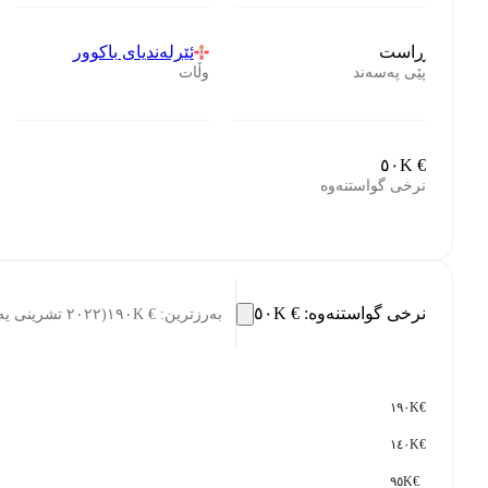
ڕاست
ئێرلەندیای باکوور
پێی پەسەند
وڵات
€ ٥٠K
نرخی گواستنەوە
نرخی گواستنەوە
:
€ ٥٠K
بەرزترین
:
€ ١٩٠K
(
٢٠٢٢ تشرینی یەکەم ٣١
€١٩٠K
€١٤٠K
€٩٥K