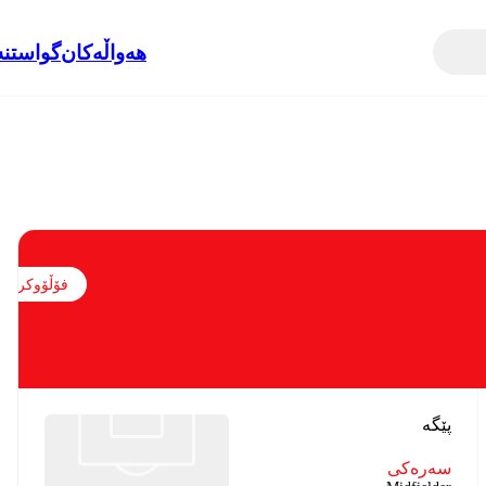
هەواڵەکان
گواستنە
فۆڵۆوکردن
پێگە
سەرەکی