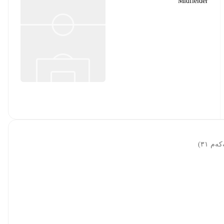
Midfielder
)