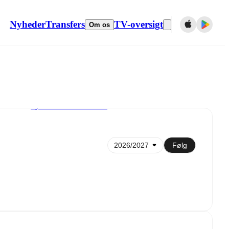
Nyheder
Transfers
TV-oversigt
Om os
Synkroniser til kalender
Følg