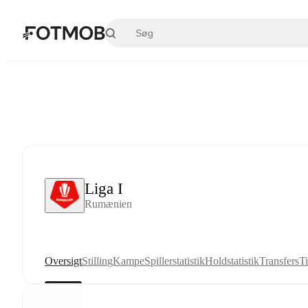
Spring til hovedindholdet
Liga I
Rumænien
Oversigt
Stilling
Kampe
Spillerstatistik
Holdstatistik
Transfers
Ti