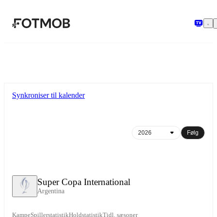
Spring til hovedindholdet
Synkroniser til kalender
Følg
Super Copa International
Argentina
Kampe
Spillerstatistik
Holdstatistik
Tidl. sæsoner