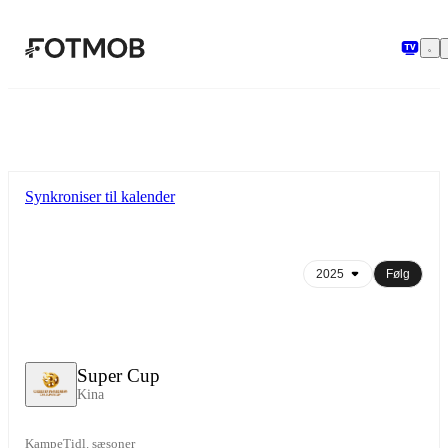
Spring til hovedindholdet
Synkroniser til kalender
Følg
Super Cup
Kina
Kampe
Tidl. sæsoner