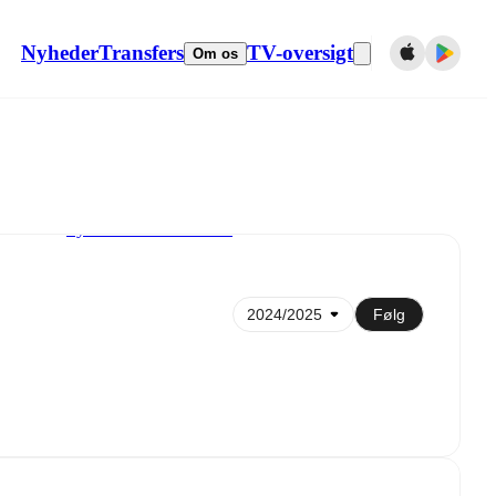
Nyheder
Transfers
TV-oversigt
Om os
Synkroniser til kalender
Følg