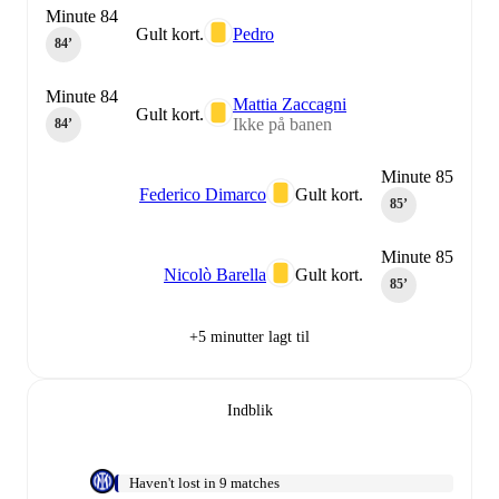
Minute 84
Gult kort.
Pedro
84‎’‎
Minute 84
Mattia Zaccagni
Gult kort.
Ikke på banen
84‎’‎
Minute 85
Federico Dimarco
Gult kort.
85‎’‎
Minute 85
Nicolò Barella
Gult kort.
85‎’‎
+5 minutter lagt til
Indblik
Haven't lost in 9 matches