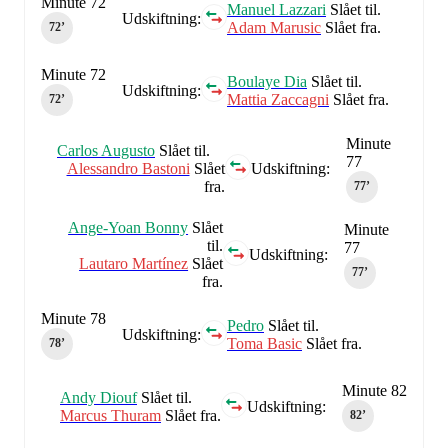
Minute 72
Manuel Lazzari
Slået til.
Udskiftning:
Adam Marusic
Slået fra.
72‎’‎
Minute 72
Boulaye Dia
Slået til.
Udskiftning:
Mattia Zaccagni
Slået fra.
72‎’‎
Minute
Carlos Augusto
Slået til.
77
Alessandro Bastoni
Slået
Udskiftning:
fra.
77‎’‎
Ange-Yoan Bonny
Slået
Minute
til.
77
Udskiftning:
Lautaro Martínez
Slået
77‎’‎
fra.
Minute 78
Pedro
Slået til.
Udskiftning:
Toma Basic
Slået fra.
78‎’‎
Minute 82
Andy Diouf
Slået til.
Udskiftning:
Marcus Thuram
Slået fra.
82‎’‎