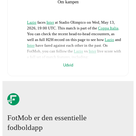
Om kampen
Lazio
faces
Inter
at
Stadio Olimpico
on
Wed, May 13,
2026, 19:00 UTC
.
This match is part of the
Coppa Italia
.
You can check the recent head-to-head encounters, as
well as full H2H record on this page to see how
Lazio
and
Inter
have fared against each other in the past. On
FotMob, you can follow the
Lazio
vs
Inter
live score with
a full set of match features, including:
Udvid
Live updates: Every goal, card, substitution and key
moment instantly delivered on FotMob.
Real-time extensive stats powered by Opta:
Possession, shots, corners, big chances created, xG,
momentum, and shot maps.
FotMob er den essentielle
The lineups are:
fodboldapp
Lazio
(4-3-3)
:
Edoardo Motta
-
Adam Marusic
,
Mario
Gila
,
Alessio Romagnoli
,
Nuno Tavares
-
Toma Basic
,