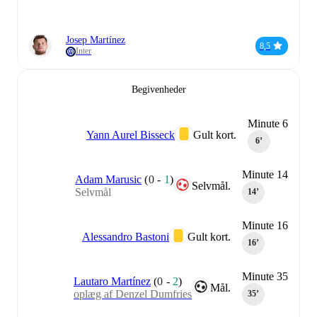
Josep Martínez
8,5
Inter
Begivenheder
Minute 6
Yann Aurel Bisseck
Gult kort.
6‎’‎
Minute 14
Adam Marusic
(
0
-
1
)
Selvmål.
Selvmål
14‎’‎
Minute 16
Alessandro Bastoni
Gult kort.
16‎’‎
Minute 35
Lautaro Martínez
(
0
-
2
)
Mål.
oplæg af Denzel Dumfries
35‎’‎