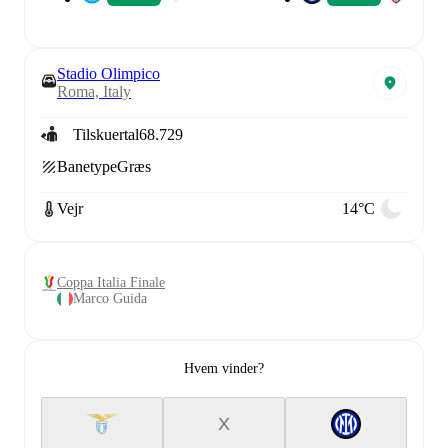
Stadio Olimpico
Roma, Italy
Tilskuertal
68.729
Banetype
Græs
Vejr
14°C
Coppa Italia Finale
Marco Guida
Hvem vinder?
X