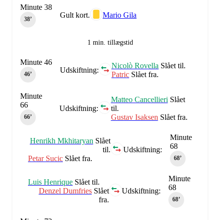
Minute 38
Gult kort.
Mario Gila
38‎’‎
1 min. tillægstid
Minute 46
Nicolò Rovella
Slået til.
Udskiftning:
Patric
Slået fra.
46‎’‎
Minute
Matteo Cancellieri
Slået
66
Udskiftning:
til.
Gustav Isaksen
Slået fra.
66‎’‎
Minute
Henrikh Mkhitaryan
Slået
68
til.
Udskiftning:
Petar Sucic
Slået fra.
68‎’‎
Minute
Luis Henrique
Slået til.
68
Denzel Dumfries
Slået
Udskiftning:
fra.
68‎’‎