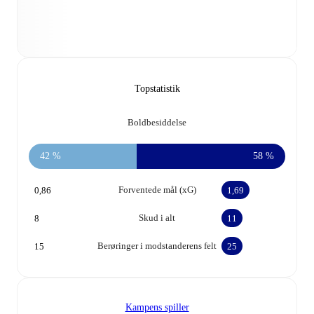
Topstatistik
Boldbesiddelse
42 %
58 %
Forventede mål (xG)
0,86
1,69
Skud i alt
8
11
Berøringer i modstanderens felt
15
25
Kampens spiller