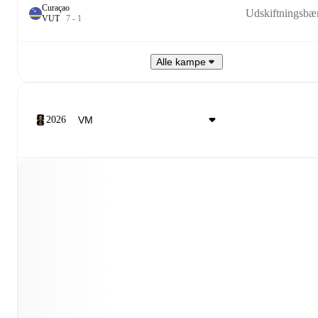
Curaçao
Udskiftningsbæ
V
U
T
7
-
1
Alle kampe
2026