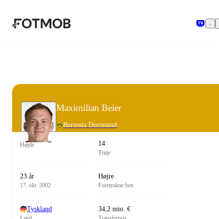
Spring til hovedindholdet
Maximilian Beier
Borussia Dortmund
14
Højde
Trøje
23 år
Højre
17. okt. 2002
Foretrukne ben
Tyskland
34,2 mio. €
Land
Transferpris