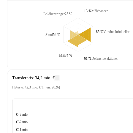
13 %
Målchancer
Boldberøringer
23 %
85 %
Vundne luftdueller
Skud
54 %
Mål
74 %
61 %
Defensive aktioner
Transferpris
:
34,2 mio. €
Højeste
:
42,3 mio. €
(
1. jun. 2026
)
€42 mio.
€32 mio.
€21 mio.