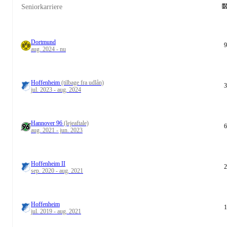
Seniorkarriere
Dortmund
9
aug. 2024 - nu
Hoffenheim
(tilbage fra udlån)
3
jul. 2023 - aug. 2024
Hannover 96
(lejeaftale)
6
aug. 2021 - jun. 2023
Hoffenheim II
2
sep. 2020 - aug. 2021
Hoffenheim
1
jul. 2019 - aug. 2021