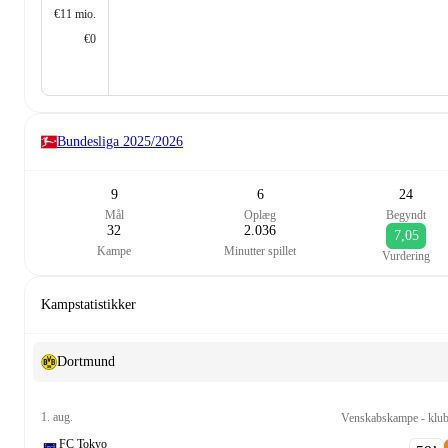
€11 mio.
€0
Bundesliga
2025/2026
9
6
24
Mål
Oplæg
Begyndt
32
2.036
7,05
Kampe
Minutter spillet
Vurdering
Kampstatistikker
Dortmund
1. aug.
Venskabskampe - klub
FC Tokyo