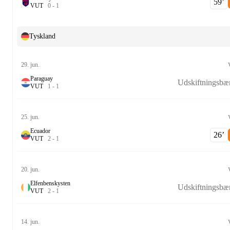
59‎’‎
V
U
T
0
-
1
Tyskland
29. jun.
Paraguay
Udskiftningsbæ
V
U
T
1
-
1
25. jun.
Ecuador
26‎’‎
V
U
T
2
-
1
20. jun.
Elfenbenskysten
Udskiftningsbæ
V
U
T
2
-
1
14. jun.