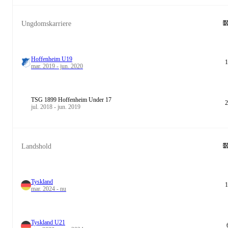
Ungdomskarriere
Hoffenheim U19
1
mar. 2019 - jun. 2020
TSG 1899 Hoffenheim Under 17
2
jul. 2018 - jun. 2019
Landshold
Tyskland
1
mar. 2024 - nu
Tyskland U21