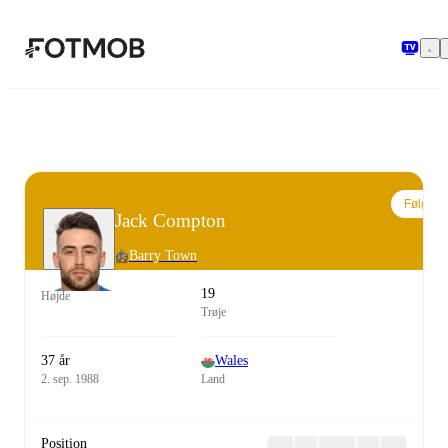
Spring til hovedindholdet
Følg
Jack Compton
Barry Town
19
Højde
Trøje
37 år
Wales
2. sep. 1988
Land
Position