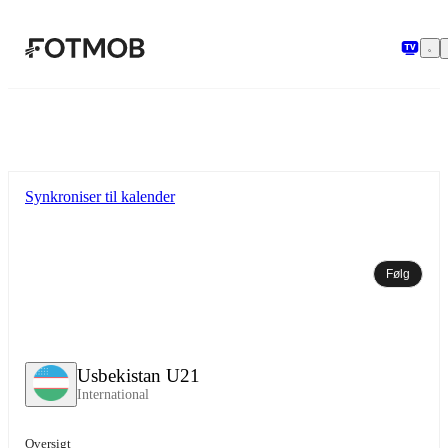
Spring til hovedindholdet
Synkroniser til kalender
Følg
Usbekistan U21
International
Oversigt