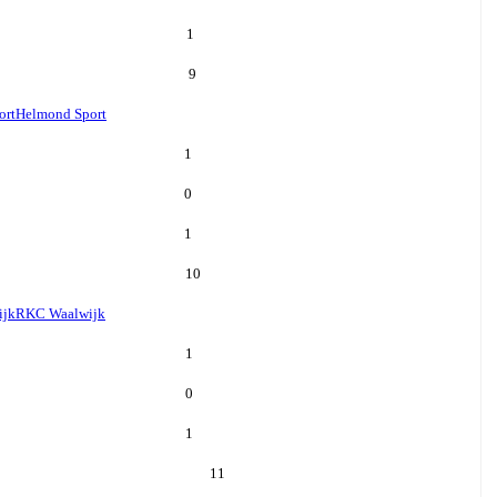
1
9
ort
Helmond Sport
1
0
1
10
ijk
RKC Waalwijk
1
0
1
11