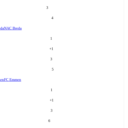
3
4
eda
NAC Breda
1
+
1
3
5
en
FC Emmen
1
+
1
3
6