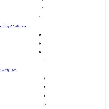
0
14
aar
Jong AZ Alkmaar
0
0
0
15
PSV
Jong PSV
0
0
0
16