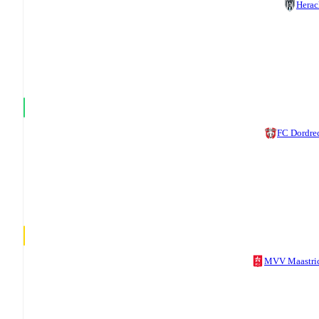
Herac
FC Dordre
MVV Maastri