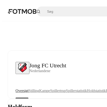
Spring til hovedindholdet
Jong FC Utrecht
Nederlandene
Oversigt
Stilling
Kampe
Spillertrup
Spillerstatistik
Holdstatistik
Holdform