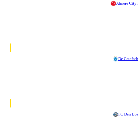
Almere City
De Graafsc
FC Den Bo