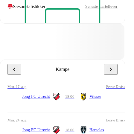
Sæsonstatistikker
Seneste startellever
Kampe
man. 17. aug.
Eerste Divisie
Jong FC Utrecht
18.00
Vitesse
man. 24. aug.
Eerste Divisie
Jong FC Utrecht
18.00
Heracles