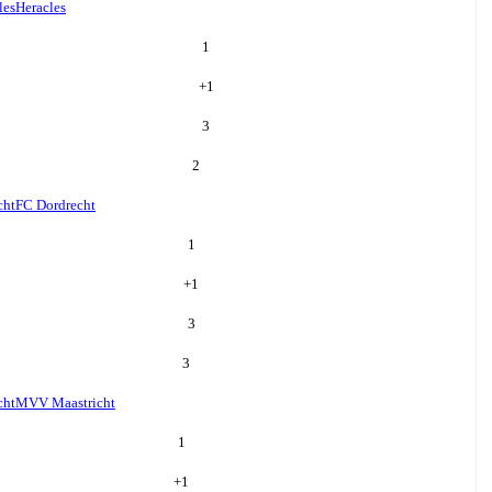
les
Heracles
1
+
1
3
2
cht
FC Dordrecht
1
+
1
3
3
cht
MVV Maastricht
1
+
1