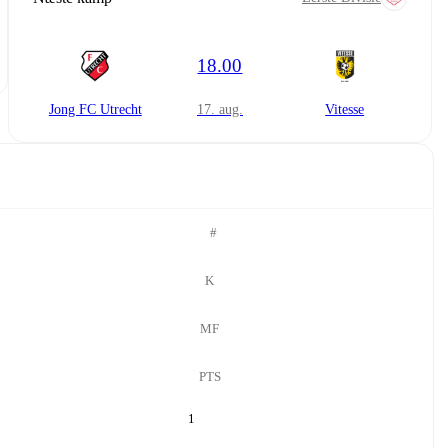
18.00
Jong FC Utrecht
17. aug.
Vitesse
#
K
MF
PTS
1