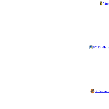
Vite
FC Eindho
FC Volen