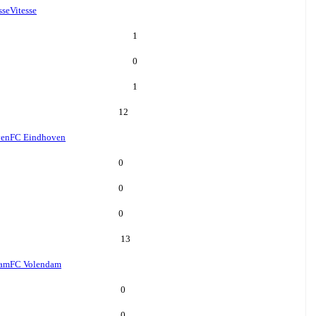
sse
Vitesse
1
0
1
12
ven
FC Eindhoven
0
0
0
13
dam
FC Volendam
0
0