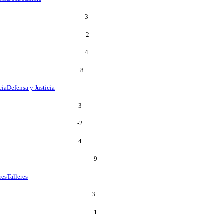
3
-2
4
8
cia
Defensa y Justicia
3
-2
4
9
res
Talleres
3
+
1