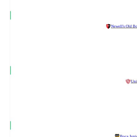
Newell's Old B
Un
Boca Juni