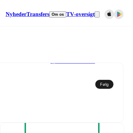
Nyheder
Transfers
TV-oversigt
Om os
Synkroniser til kalender
Følg