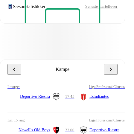
Sæsonstatistikker
Seneste startellever
Kampe
i morgen
Liga Profesional Clausura
Deportivo Riestra
17.45
Estudiantes
lør. 15. aug.
Liga Profesional Clausura
Newell's Old Boys
22.00
Deportivo Riestra