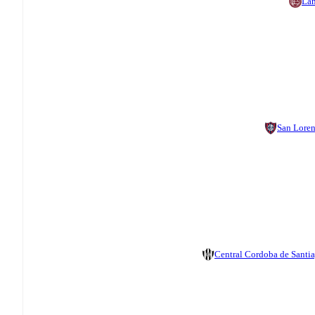
La
San Lore
Central Cordoba de Santi