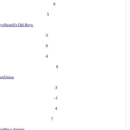
6
5
oys
Newell's Old Boys
3
0
4
6
ion
Union
3
-1
4
7
ors
Boca Juniors