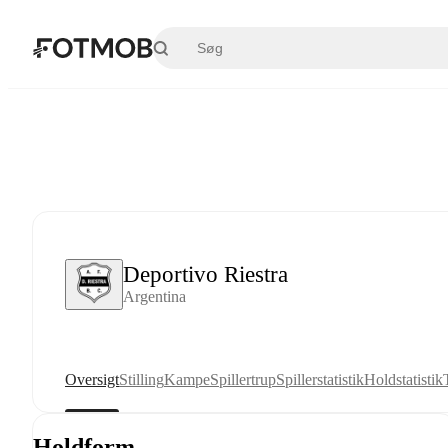
Spring til hovedindholdet
Deportivo Riestra
Argentina
Oversigt
Stilling
Kampe
Spillertrup
Spillerstatistik
Holdstatistik
Holdform