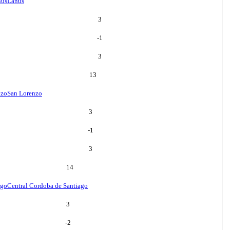
nus
Lanus
3
-1
3
13
nzo
San Lorenzo
3
-1
3
14
ago
Central Cordoba de Santiago
3
-2