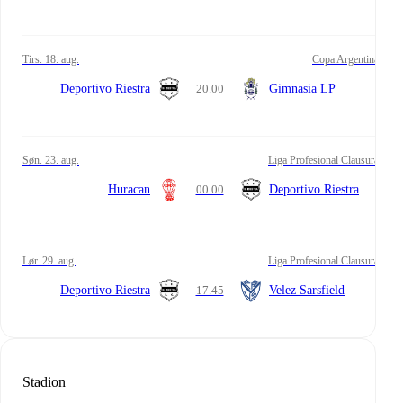
tirs. 18. aug.
Copa Argentina
Deportivo Riestra
20.00
Gimnasia LP
søn. 23. aug.
Liga Profesional Clausura
Huracan
00.00
Deportivo Riestra
lør. 29. aug.
Liga Profesional Clausura
Deportivo Riestra
17.45
Velez Sarsfield
Stadion