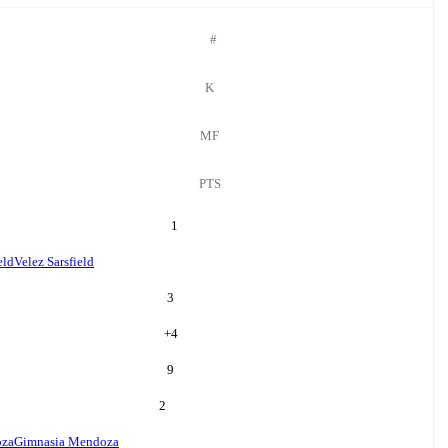
#
K
MF
PTS
1
eld
Velez Sarsfield
3
+
4
9
2
oza
Gimnasia Mendoza