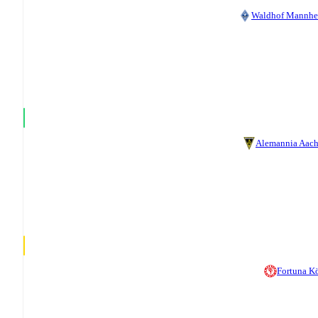
Waldhof Mannh
Alemannia Aac
Fortuna K