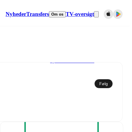
Nyheder
Transfers
TV-oversigt
Om os
Synkroniser til kalender
Følg