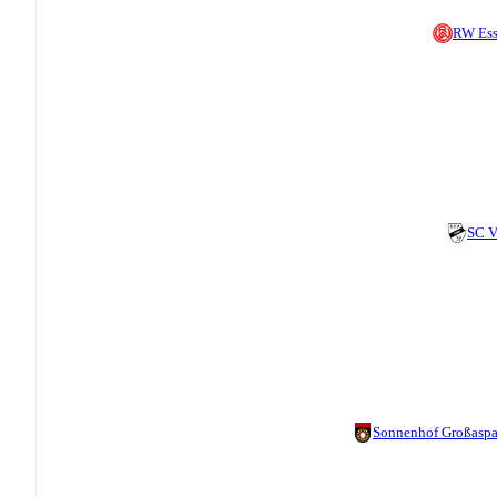
RW Es
SC V
Sonnenhof Großasp