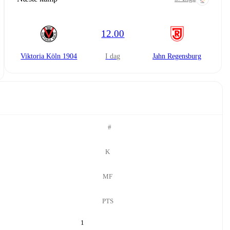
12.00
Viktoria Köln 1904
i dag
Jahn Regensburg
#
K
MF
PTS
1