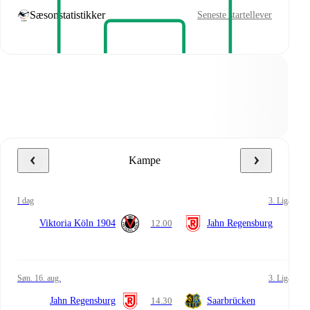
Sæsonstatistikker
Seneste startellever
Kampe
i dag
3. Liga
Viktoria Köln 1904
12.00
Jahn Regensburg
søn. 16. aug.
3. Liga
Jahn Regensburg
14.30
Saarbrücken