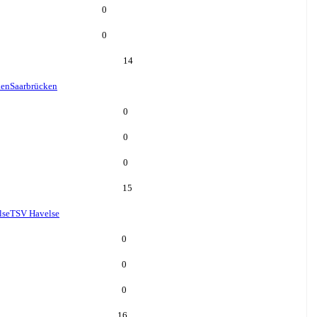
0
0
14
ken
Saarbrücken
0
0
0
15
lse
TSV Havelse
0
0
0
16