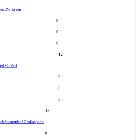
sen
RW Essen
0
0
0
12
erl
SC Verl
0
0
0
13
ach
Sonnenhof Großaspach
0