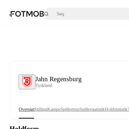
Spring til hovedindholdet
Jahn Regensburg
Tyskland
Oversigt
Stilling
Kampe
Spillertrup
Spillerstatistik
Holdstatistik
Holdform