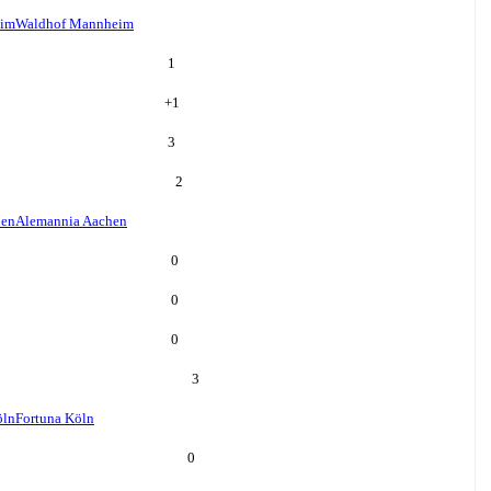
eim
Waldhof Mannheim
1
+
1
3
2
hen
Alemannia Aachen
0
0
0
3
öln
Fortuna Köln
0