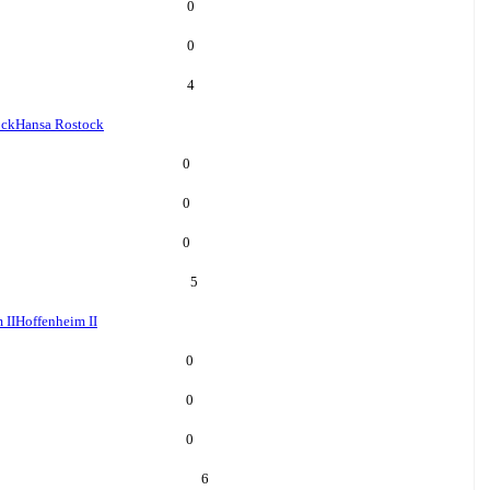
0
0
4
ock
Hansa Rostock
0
0
0
5
 II
Hoffenheim II
0
0
0
6