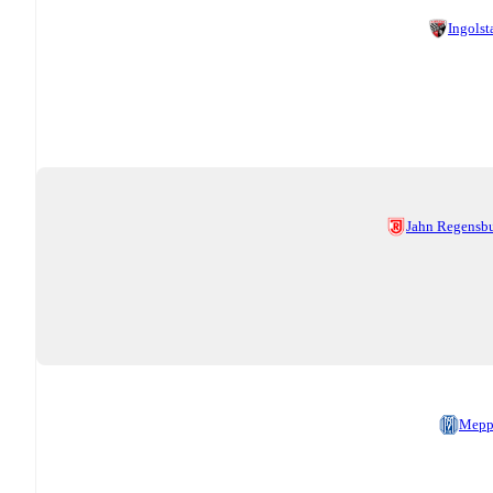
Ingolst
Jahn Regensb
Mepp