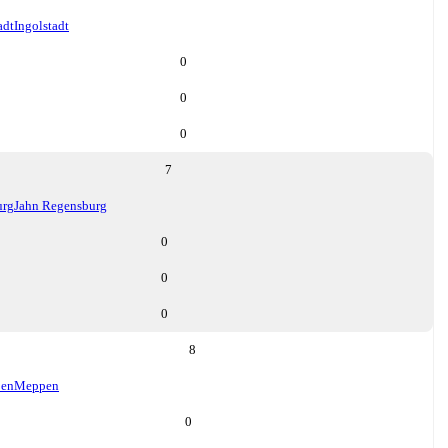
adt
Ingolstadt
0
0
0
7
urg
Jahn Regensburg
0
0
0
8
en
Meppen
0