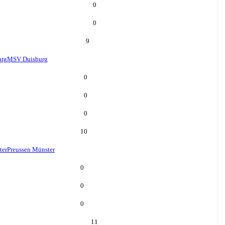
0
0
9
urg
MSV Duisburg
0
0
0
10
ter
Preussen Münster
0
0
0
11