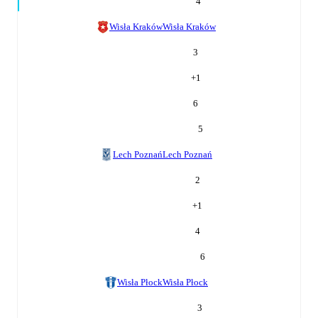
4
Wisła Kraków
Wisła Kraków
3
+
1
6
5
Lech Poznań
Lech Poznań
2
+
1
4
6
Wisła Płock
Wisła Płock
3