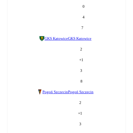
0
4
7
GKS Katowice
GKS Katowice
2
+
1
3
8
Pogoń Szczecin
Pogoń Szczecin
2
+
1
3