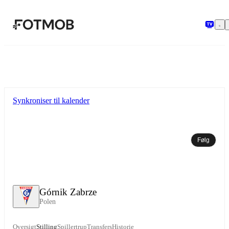
Spring til hovedindholdet
Synkroniser til kalender
Følg
Górnik Zabrze
Polen
Oversigt
Stilling
Spillertrup
Transfers
Historie