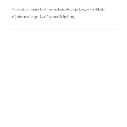
Champions League kvalifikationskampe
Europa League kvalifikation
Conference League kvalifikation
Nedrykning