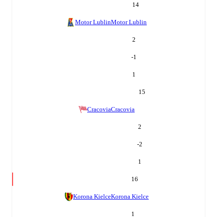
14
Motor Lublin
Motor Lublin
2
-1
1
15
Cracovia
Cracovia
2
-2
1
16
Korona Kielce
Korona Kielce
1