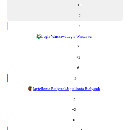
+
3
6
2
Legia Warszawa
Legia Warszawa
2
+
3
6
3
Jagiellonia Białystok
Jagiellonia Białystok
2
+
2
6