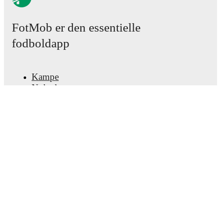
FotMob er den essentielle
fodboldapp
Kampe
Nyheder
Transfercenter
Rygter
TV-oversigt
Om os
Job
Annoncer
Lineup Builder
FAQ
FIFA rangering - Herrer
FIFA rangering - Kvinder
Forudsiger
Nyhedsbrev