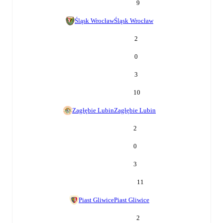
9
Śląsk Wrocław
Śląsk Wrocław
2
0
3
10
Zagłębie Lubin
Zagłębie Lubin
2
0
3
11
Piast Gliwice
Piast Gliwice
2