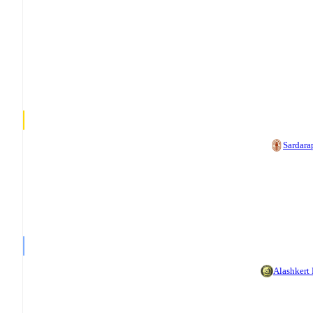
Sardara
Alashkert