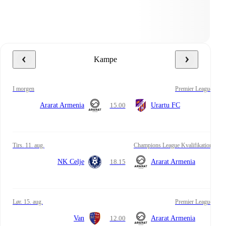
Kampe
i morgen
Premier League
Ararat Armenia
15.00
Urartu FC
tirs. 11. aug.
Champions League Kvalifikation
NK Celje
18.15
Ararat Armenia
lør. 15. aug.
Premier League
Van
12.00
Ararat Armenia