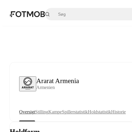
Spring til hovedindholdet
Ararat Armenia
Armenien
Oversigt
Stilling
Kampe
Spillerstatistik
Holdstatistik
Historie
Holdform