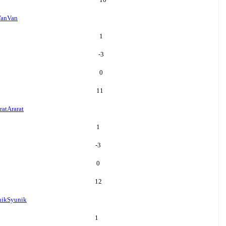
an
Van
1
-3
0
11
rat
Ararat
1
-3
0
12
nik
Syunik
1