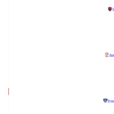
V
Ara
Syu