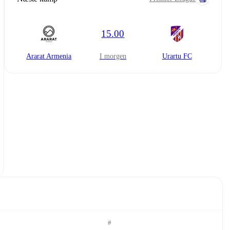
15.00
Ararat Armenia
i morgen
Urartu FC
#