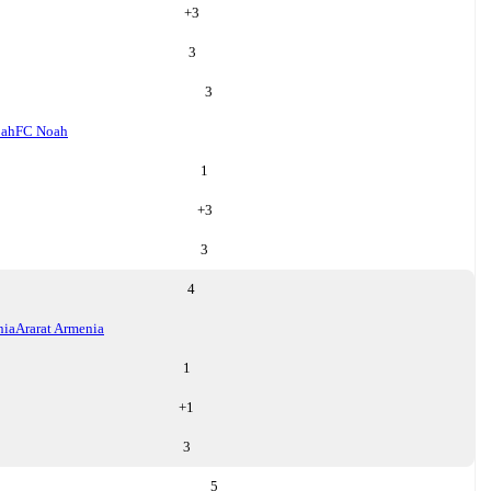
+
3
3
3
oah
FC Noah
1
+
3
3
4
nia
Ararat Armenia
1
+
1
3
5