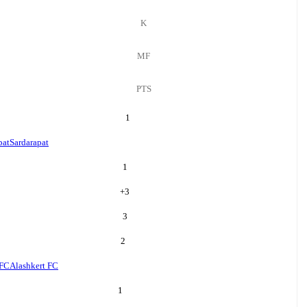
K
MF
PTS
1
pat
Sardarapat
1
+
3
3
2
 FC
Alashkert FC
1