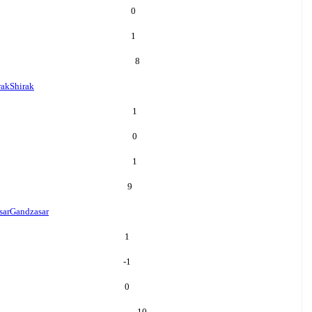
0
1
8
rak
Shirak
1
0
1
9
sar
Gandzasar
1
-1
0
10