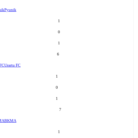
nik
Pyunik
1
0
1
6
 FC
Urartu FC
1
0
1
7
MA
BKMA
1