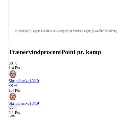
Champions League kvalifikationskampe
Conference League playoff
Nedryknin
Trænervindprocent
Point pr. kamp
38 %
1,4 Pts
Skripchenko
18/19
38 %
1,4 Pts
Skripchenko
18/19
65 %
2,1 Pts