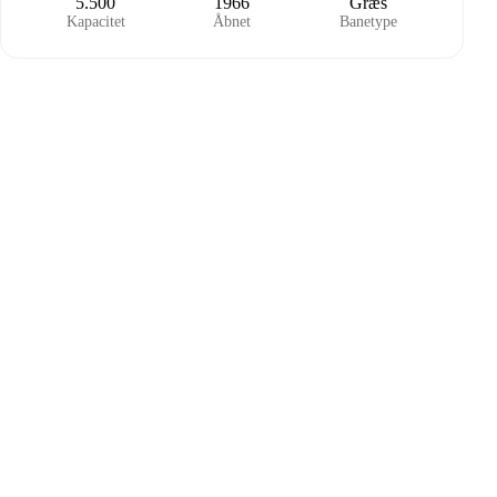
5.500
1966
Græs
Kapacitet
Åbnet
Banetype