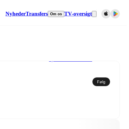
Nyheder
Transfers
TV-oversigt
Om os
Synkroniser til kalender
Følg