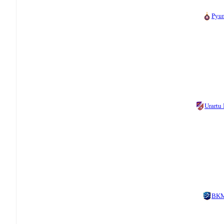
Pyu
Urartu
BK