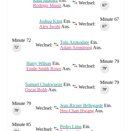
Raul Jiménez
Ein.
Wechsel:
Rodrigo Muniz
Aus.
67‎’‎
Minute 67
Joshua King
Ein.
Wechsel:
Alex Iwobi
Aus.
67‎’‎
Minute 72
Tolu Arokodare
Ein.
Wechsel:
Adam Armstrong
Aus.
72‎’‎
Minute 79
Harry Wilson
Ein.
Wechsel:
Emile Smith Rowe
Aus.
79‎’‎
Minute 79
Samuel Chukwueze
Ein.
Wechsel:
Oscar Bobb
Aus.
79‎’‎
Minute 79
Jean-Ricner Bellegarde
Ein.
Wechsel:
Hee-Chan Hwang
Aus.
79‎’‎
Minute 85
Pedro Lima
Ein.
Wechsel: