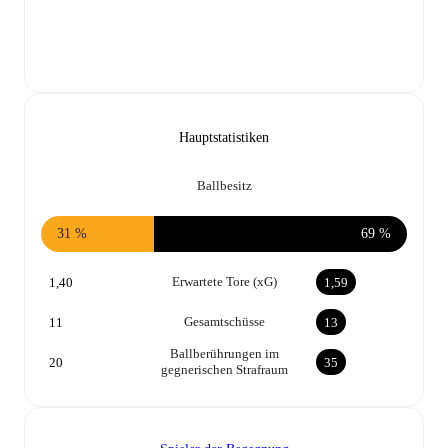
Hauptstatistiken
Ballbesitz
31 %
69 %
Erwartete Tore (xG)
1,40
1,59
Gesamtschüsse
11
13
Ballberührungen im
20
35
gegnerischen Strafraum