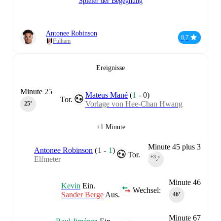
Spieler der Begegnung
Antonee Robinson
8,7
Fulham
Ereignisse
Minute 25
Mateus Mané
(
1
-
0
)
Tor.
Vorlage von Hee-Chan Hwang
25‎’‎
+1 Minute
Minute 45 plus 3
Antonee Robinson
(
1
-
1
)
Tor.
+3
Elfmeter
45‎’‎
Minute 46
Kevin
Ein.
Wechsel:
Sander Berge
Aus.
46‎’‎
Minute 67