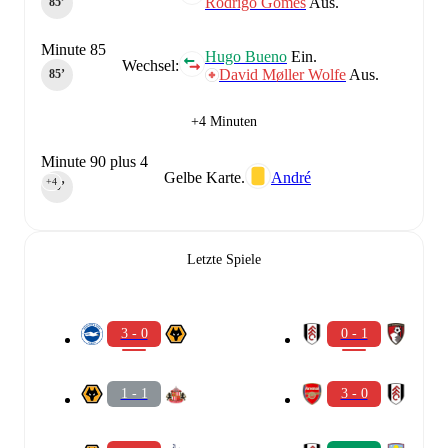
Rodrigo Gomes
Aus.
85‎’‎
Minute 85
Hugo Bueno
Ein.
Wechsel:
David Møller Wolfe
Aus.
85‎’‎
+4 Minuten
Minute 90 plus 4
Gelbe Karte.
André
+4
90‎’‎
Letzte Spiele
3 - 0
0 - 1
1 - 1
3 - 0