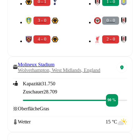
0 - 1
1 - 0
3 - 0
0 - 0
4 - 0
2 - 0
Molineux Stadium
Wolverhampton, West Midlands, England
Kapazität
31.750
Zuschauer
28.709
90 %
Oberfläche
Gras
Wetter
15 °C