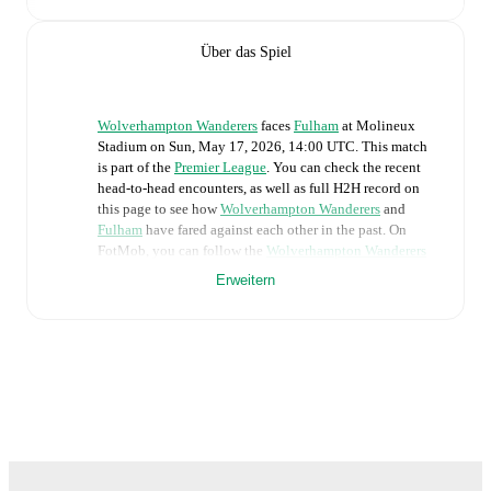
Über das Spiel
Wolverhampton Wanderers
faces
Fulham
at
Molineux
Stadium
on
Sun, May 17, 2026, 14:00 UTC
.
This match
is part of the
Premier League
. You can check the recent
head-to-head encounters, as well as full H2H record on
this page to see how
Wolverhampton Wanderers
and
Fulham
have fared against each other in the past. On
FotMob, you can follow the
Wolverhampton Wanderers
vs
Fulham
live score with a full set of match features,
Erweitern
including:
Live updates: Every goal, card, substitution and key
moment instantly delivered on FotMob.
Real-time extensive stats powered by Opta:
Possession, shots, corners, big chances created, xG,
momentum, and shot maps.