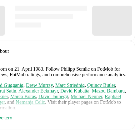
bout
born on 21. April 1983
.
Follow Philipp Semlic on FotMob for
fer news, FotMob ratings, and comprehensive performance analytics.
d Gugganig
,
Drew Murray
,
Marc Striednig
,
Quincy Butler
,
at Satin
,
Alexander Eckmayr
,
David Kubatta
,
Mazou Bambara
,
kner
,
Marco Boras
,
David Jaunegg
,
Michael Neuner
,
Raphael
ger
,
and
Nemanja Celic
. Visit their player pages on FotMob to
ormation.
eitern
 St. Pölten
,
SV Lafnitz
,
and
SK Sturm Graz Under 18
.
Alexander Schlager
,
David Affengruber
,
Kevin Danso
,
Xaver
David Alaba
,
Marcel Sabitzer
,
Florian Grillitsch
,
Michael