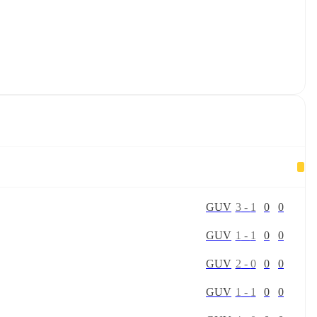
G
U
V
3
-
1
0
0
G
U
V
1
-
1
0
0
G
U
V
2
-
0
0
0
G
U
V
1
-
1
0
0