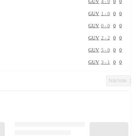
G
U
V
4
-
0
0
0
G
U
V
1
-
0
0
0
G
U
V
0
-
0
0
0
G
U
V
2
-
2
0
0
G
U
V
5
-
0
0
0
G
U
V
3
-
1
0
0
Nächste