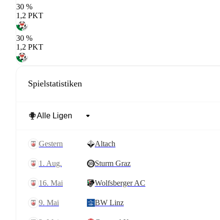
30 %
1,2 PKT
30 %
1,2 PKT
Spielstatistiken
gestern
Altach
1. Aug.
Sturm Graz
16. Mai
Wolfsberger AC
9. Mai
BW Linz