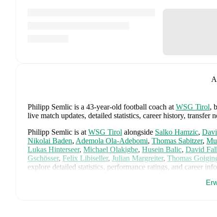
A
Philipp Semlic
is a 43-year-old football coach
at
WSG Tirol
, 
live match updates, detailed statistics, career history, trans
Philipp Semlic
is at
WSG Tirol
alongside
Salko Hamzic
,
Davi
Nikolai Baden
,
Ademola Ola-Adebomi
,
Thomas Sabitzer
,
Mur
Lukas Hinterseer
,
Michael Olakigbe
,
Husein Balic
,
David Fal
Gschösser
,
Felix Libiseller
,
Julian Margreiter
,
Thomas Goigin
explore detailed statistics, performance ratings, and career inf
Erw
Philipp Semlic
's coaching career has also included time at
SKN
Philipp Semlic
is from
Austria
, and the
national team includes
Schlager
,
Stefan Posch
,
Nicolas Seiwald
,
Marko Arnautovic
,