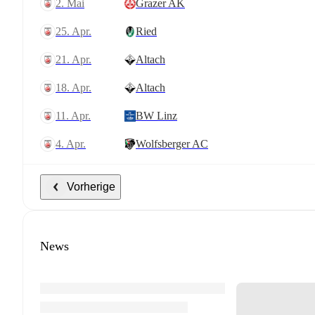
2. Mai
Grazer AK
25. Apr.
Ried
21. Apr.
Altach
18. Apr.
Altach
11. Apr.
BW Linz
4. Apr.
Wolfsberger AC
Vorherige
News