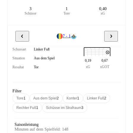
3
1
0,40
Schüsse
Tore
xG
7 - 1
Schussart
Linker Fuß
Situation
Aus dem Spiel
0,19
0,67
xG
xGOT
Resultat
Tor
Filter
Tore
1
Aus dem Spiel
2
Konter
1
Linker Fuß
2
Rechter Fuß
1
Schüsse im Strafraum
3
Saisonleistung
Minuten auf dem Spielfeld
:
148