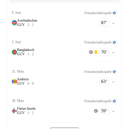
9. Juni
Freundschaftsspiele
Aserbaidschan
87‎’‎
-
G
U
V
2
-
1
5. Juni
Freundschaftsspiele
Bangladesch
70‎’‎
-
G
U
V
1
-
2
31. März
Freundschaftsspiele
Andorra
63‎’‎
-
G
U
V
0
-
0
28. März
Freundschaftsspiele
Färöer-Inseln
59‎’‎
-
G
U
V
1
-
2