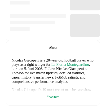
About
Nicolas Giacopetti
is a 20-year-old football player who
plays as a right winger
for
La Fiorita Montegiardino
,
born on 5. Juni 2006
.
Follow Nicolas Giacopetti on
FotMob for live match updates, detailed statistics,
career history, transfer news, FotMob ratings, and
comprehensive performance analytics.
Nicolas Giacopetti
's
10
most recent matches are shown
below. Visit each match page for full details including
Erweitern
lineups, match events, and advanced statistics:
7. Juli 2026
:
0
-
1
loss
away at
Una Strassen
(
34