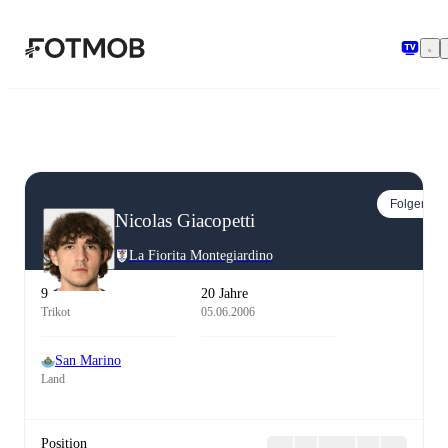
Zum Hauptinhalt springen
Folgen
Nicolas Giacopetti
La Fiorita Montegiardino
9
20 Jahre
Trikot
05.06.2006
San Marino
Land
Position