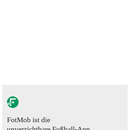
history, and international career data.
Nicolas Giacopetti
has competed in
World Cup UEFA
qualification
and
UEFA Nations League D
. Each
league page on FotMob provides comprehensive
coverage including standings, fixtures, top scorers, and
detailed team statistics.
FotMob provides comprehensive coverage of
Nicolas
Giacopetti
, including career statistics, match-by-match
ratings, transfer history, market value trends, and
detailed performance analytics.
Follow Nicolas
Giacopetti to receive notifications about upcoming
matches, goals, and other key events.
FotMob ist die
unverzichtbare Fußball-App.