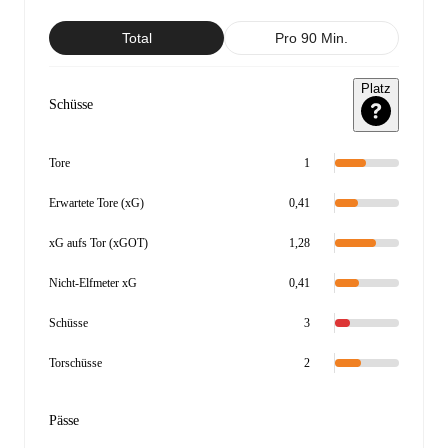
Total
Pro 90 Min.
Platz
Schüsse
Tore
1
Erwartete Tore (xG)
0,41
xG aufs Tor (xGOT)
1,28
Nicht-Elfmeter xG
0,41
Schüsse
3
Torschüsse
2
Pässe