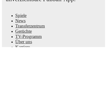
Spiele
News
Transferzentrum
Gerüchte
TV-Programm
Über uns
Karriere
Werben
Lineup Builder
FAQ
FIFA Rangliste Männer
FIFA Rangliste Frauen
Vorhersage
Newsletter
Hol dir die App