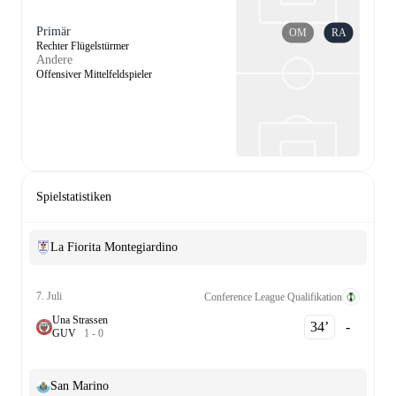
Primär
OM
RA
Rechter Flügelstürmer
Andere
Offensiver Mittelfeldspieler
Spielstatistiken
La Fiorita Montegiardino
7. Juli
Conference League Qualifikation
Una Strassen
34‎’‎
-
G
U
V
1
-
0
San Marino