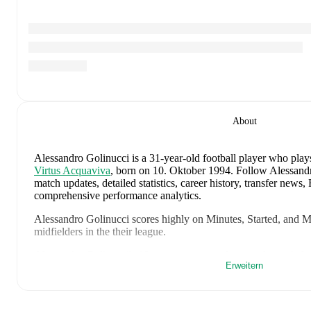
About
Alessandro Golinucci
is a 31-year-old football player who plays
Virtus Acquaviva
, born on 10. Oktober 1994
.
Follow Alessandr
match updates, detailed statistics, career history, transfer news
comprehensive performance analytics.
Alessandro Golinucci
scores highly on
Minutes
,
Started
,
and
M
midfielders
in the
their league
.
Alessandro Golinucci
's
10
most recent matches are shown below
Erweitern
details including lineups, match events, and advanced statistics:
16. Juli 2026
:
1
-
0
win
at home vs
Dila Gori
(
90 minutes
)
9. Juli 2026
:
1
-
3
loss
away at
Dila Gori
(
75 minutes
,
1 assist