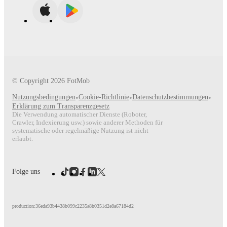
© Copyright
2026
FotMob
Nutzungsbedingungen
•
Cookie-Richtlinie
•
Datenschutzbestimmungen
•
Erklärung zum Transparenzgesetz
Die Verwendung automatischer Dienste (Roboter,
Crawler, Indexierung usw.) sowie anderer Methoden für
systematische oder regelmäßige Nutzung ist nicht
erlaubt.
Folge uns
production:36eda93b4438b099c2235a8b0351d2e8a67184d2