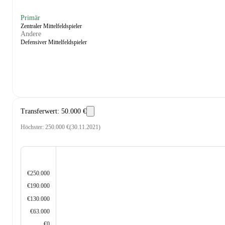
Primär
Zentraler Mittelfeldspieler
Andere
Defensiver Mittelfeldspieler
Transferwert
:
50.000 €
Höchster
:
250.000 €
(
30.11.2021
)
€250.000
€190.000
€130.000
€63.000
€0