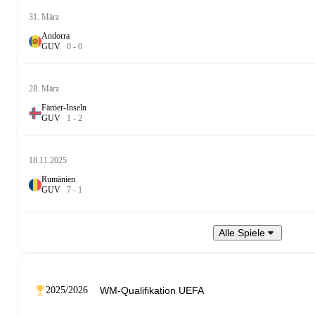
31. März
Andorra
G
U
V
0
-
0
28. März
Färöer-Inseln
G
U
V
1
-
2
18.11.2025
Rumänien
G
U
V
7
-
1
Alle Spiele
2025/2026