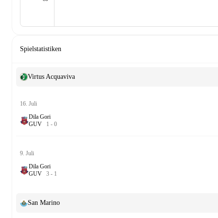
Spielstatistiken
Virtus Acquaviva
16. Juli
Dila Gori
G
U
V
1
-
0
9. Juli
Dila Gori
G
U
V
3
-
1
San Marino