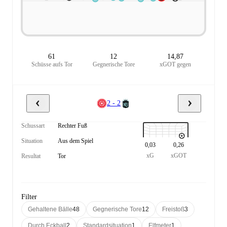
61
12
14,87
Schüsse aufs Tor
Gegnerische Tore
xGOT gegen
2 - 2
Schussart
Rechter Fuß
Situation
Aus dem Spiel
0,03
0,26
xG
xGOT
Resultat
Tor
Filter
Gehaltene Bälle
48
Gegnerische Tore
12
Freistoß
3
Durch Eckball
2
Standardsituation
1
Elfmeter
1