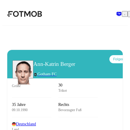
Zum Hauptinhalt springen
Folgen
Ann-Katrin Berger
Gotham FC
30
Größe
Trikot
35 Jahre
Rechts
09.10.1990
Bevorzugter Fuß
Deutschland
Land