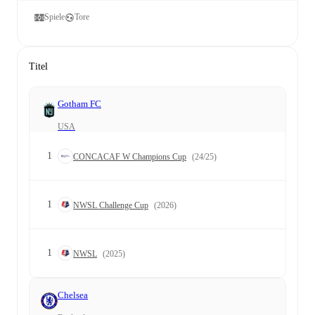
Spiele
Tore
Titel
Gotham FC
USA
1
CONCACAF W Champions Cup
(24/25)
1
NWSL Challenge Cup
(2026)
1
NWSL
(2025)
Chelsea