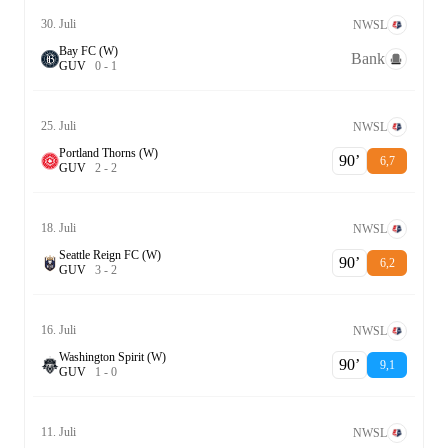
30. Juli
NWSL
Bay FC (W)
Bank
G
U
V
0
-
1
25. Juli
NWSL
Portland Thorns (W)
90‎’‎
6,7
G
U
V
2
-
2
18. Juli
NWSL
Seattle Reign FC (W)
90‎’‎
6,2
G
U
V
3
-
2
16. Juli
NWSL
Washington Spirit (W)
90‎’‎
9,1
G
U
V
1
-
0
11. Juli
NWSL