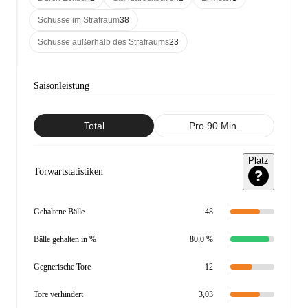
Schüsse im Strafraum
38
Schüsse außerhalb des Strafraums
23
Saisonleistung
Total
Pro 90 Min.
Platz
Torwartstatistiken
Gehaltene Bälle
48
Bälle gehalten in %
80,0 %
Gegnerische Tore
12
Tore verhindert
3,03