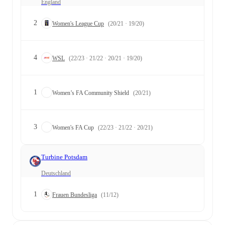
England
2
Women's League Cup
(20/21 · 19/20)
4
WSL
(22/23 · 21/22 · 20/21 · 19/20)
1
Women’s FA Community Shield
(20/21)
3
Women's FA Cup
(22/23 · 21/22 · 20/21)
Turbine Potsdam
Deutschland
1
Frauen Bundesliga
(11/12)