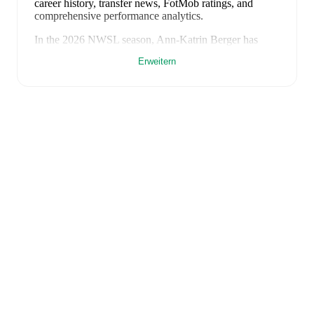
career history, transfer news, FotMob ratings, and
comprehensive performance analytics.
In the
2026
NWSL
season,
Ann-Katrin Berger
has
recorded
1.350 minutes, an average FotMob rating of
Erweitern
7.33
.
Ann-Katrin Berger
scores highly on
Clean sheets
and
Rating
compared to
keepers
in the
NWSL
.
Ann-Katrin Berger
's
10
most recent matches are shown
below. Visit each match page for full details including
lineups, match events, and advanced statistics:
30. Juli 2026
:
1
-
0
win
away at
Bay FC (W)
(
unused
substitute
)
25. Juli 2026
:
2
-
2
draw
away at
Portland Thorns
(W)
(
90 minutes
,
6.7 FotMob rating
)
18. Juli 2026
:
3
-
2
win
at home vs
Seattle Reign FC
(W)
(
90 minutes
,
6.2 FotMob rating
)
16. Juli 2026
:
1
-
0
win
at home vs
Washington Spirit
(W)
(
90 minutes
,
9.1 FotMob rating
)
11. Juli 2026
:
3
-
1
win
away at
Utah Royals (W)
(
90
minutes
,
7.6 FotMob rating
)
5. Juli 2026
:
0
-
2
loss
away at
San Diego Wave FC