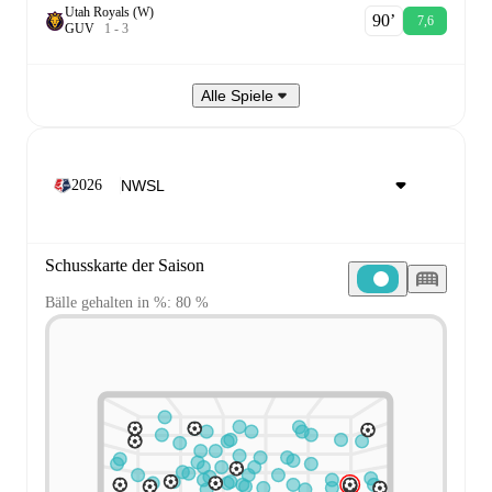
Utah Royals (W)
90‎’‎
7,6
G
U
V
1
-
3
Alle Spiele
2026
Schusskarte der Saison
Bälle gehalten in %: 80 %