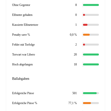
Ohne Gegentor
8
Elfmeter gehalten
0
Kassierte Elfmetertore
1
Penalty save %
0,0 %
Fehler mit Torfolge
2
Torwart war Libero
20
Hoch abgefangen
18
Ballabgaben
Erfolgreiche Pässe
501
Erfolgreiche Pässe %
77,1 %