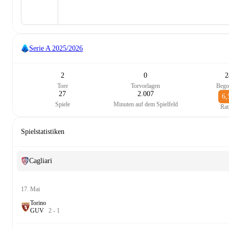
Serie A
2025/2026
2
0
2
Tore
Torvorlagen
Bego
27
2.007
6,
Spiele
Minuten auf dem Spielfeld
Rat
Spielstatistiken
Cagliari
17. Mai
Torino
G
U
V
2
-
1