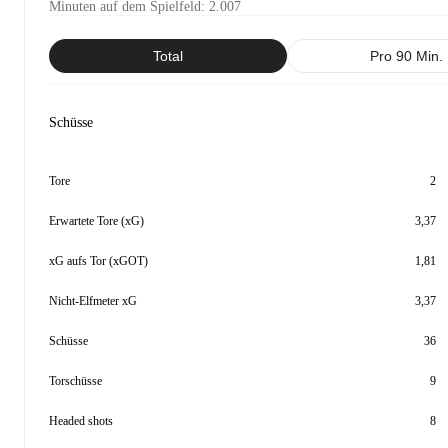
Minuten auf dem Spielfeld
:
2.007
Total
Pro 90 Min.
Schüsse
Tore
2
Erwartete Tore (xG)
3,37
xG aufs Tor (xGOT)
1,81
Nicht-Elfmeter xG
3,37
Schüsse
36
Torschüsse
9
Headed shots
8