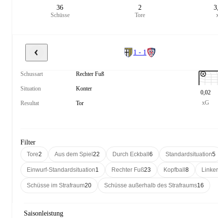
36
2
3
Schüsse
Tore
1 - 1
Schussart
Rechter Fuß
Situation
Konter
0,02
xG
Resultat
Tor
Filter
Tore
2
Aus dem Spiel
22
Durch Eckball
6
Standardsituation
5
Einwurf-Standardsituation
1
Rechter Fuß
23
Kopfball
8
Linke
Schüsse im Strafraum
20
Schüsse außerhalb des Strafraums
16
Saisonleistung