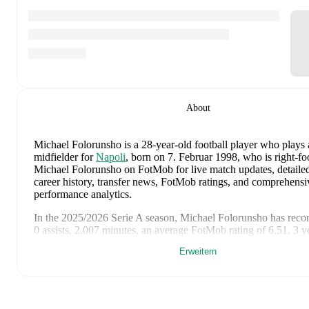
About
Michael Folorunsho
is a 28-year-old football player who plays 
midfielder
for
Napoli
, born on 7. Februar 1998, who is right-fo
Michael Folorunsho on FotMob for live match updates, detailed s
career history, transfer news, FotMob ratings, and comprehensi
performance analytics.
In the
2025/2026
Serie A
season,
Michael Folorunsho
has reco
0 assists, 2.007 minutes, an average FotMob rating of 6.51, 3 y
Erweitern
Michael Folorunsho
's
10
most recent matches are shown below.
match page for full details including lineups, match events, an
statistics:
17. Mai 2026
:
2
-
1
win
at home vs
Torino
(
18 minutes
,
6.2 