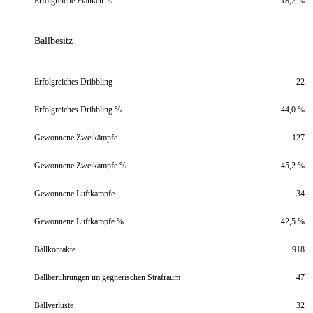
Erfolgreiche Flanken %
18,2 %
Ballbesitz
Erfolgreiches Dribbling
22
Erfolgreiches Dribbling %
44,0 %
Gewonnene Zweikämpfe
127
Gewonnene Zweikämpfe %
45,2 %
Gewonnene Luftkämpfe
34
Gewonnene Luftkämpfe %
42,5 %
Ballkontakte
918
Ballberührungen im gegnerischen Strafraum
47
Ballverluste
32