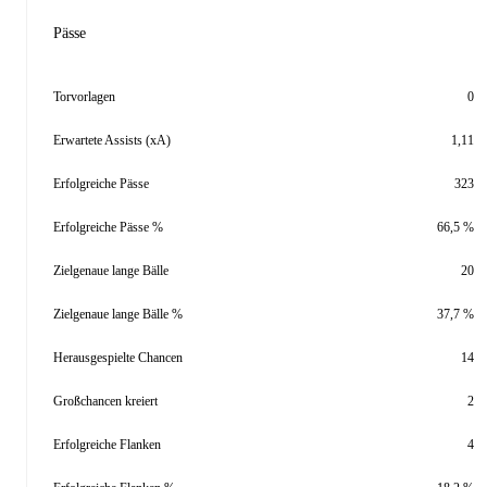
Pässe
Torvorlagen
0
Erwartete Assists (xA)
1,11
Erfolgreiche Pässe
323
Erfolgreiche Pässe %
66,5 %
Zielgenaue lange Bälle
20
Zielgenaue lange Bälle %
37,7 %
Herausgespielte Chancen
14
Großchancen kreiert
2
Erfolgreiche Flanken
4