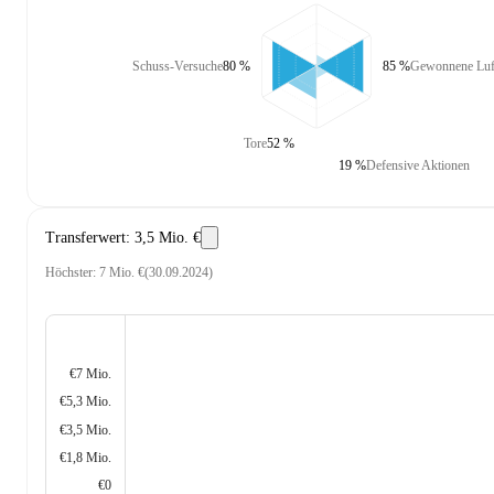
Schuss-Versuche
80 %
85 %
Gewonnene Luf
Tore
52 %
19 %
Defensive Aktionen
Transferwert
:
3,5 Mio. €
Höchster
:
7 Mio. €
(
30.09.2024
)
€7 Mio.
€5,3 Mio.
€3,5 Mio.
€1,8 Mio.
€0