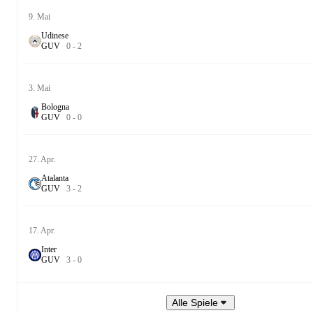
9. Mai
Udinese
G
U
V
0
-
2
3. Mai
Bologna
G
U
V
0
-
0
27. Apr.
Atalanta
G
U
V
3
-
2
17. Apr.
Inter
G
U
V
3
-
0
Alle Spiele