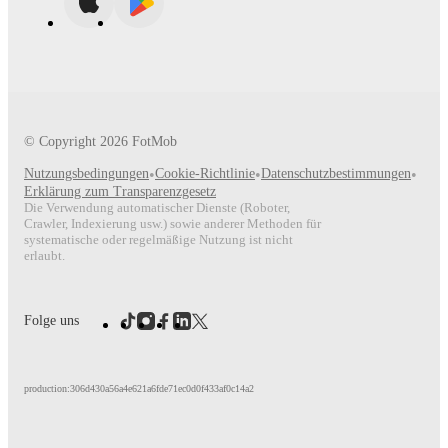
© Copyright
2026
FotMob
Nutzungsbedingungen
•
Cookie-Richtlinie
•
Datenschutzbestimmungen
•
Erklärung zum Transparenzgesetz
Die Verwendung automatischer Dienste (Roboter,
Crawler, Indexierung usw.) sowie anderer Methoden für
systematische oder regelmäßige Nutzung ist nicht
erlaubt.
Folge uns
production:306d430a56a4e621a6fde71ec0d0f433af0c14a2