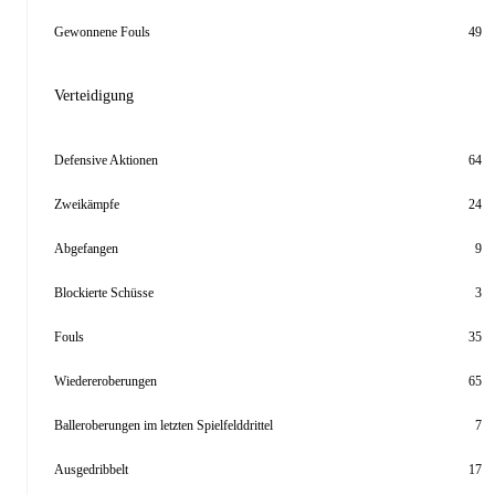
Gewonnene Fouls
49
Verteidigung
Defensive Aktionen
64
Zweikämpfe
24
Abgefangen
9
Blockierte Schüsse
3
Fouls
35
Wiedereroberungen
65
Balleroberungen im letzten Spielfelddrittel
7
Ausgedribbelt
17