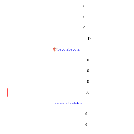
0
0
0
17
Savoia
Savoia
0
0
0
18
Scafatese
Scafatese
0
0