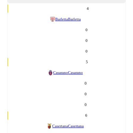
4
Barletta
Barletta
0
0
0
5
Casarano
Casarano
0
0
0
6
Casertana
Casertana