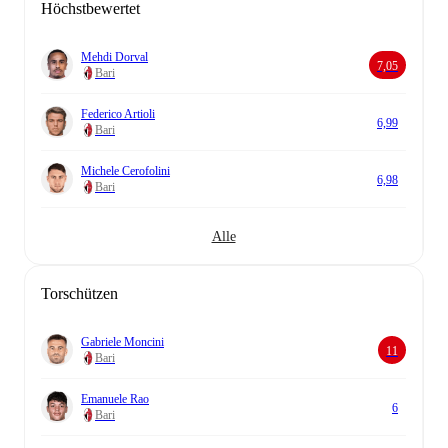
Höchstbewertet
Mehdi Dorval
7,05
Bari
Federico Artioli
6,99
Bari
Michele Cerofolini
6,98
Bari
Alle
Torschützen
Gabriele Moncini
11
Bari
Emanuele Rao
6
Bari