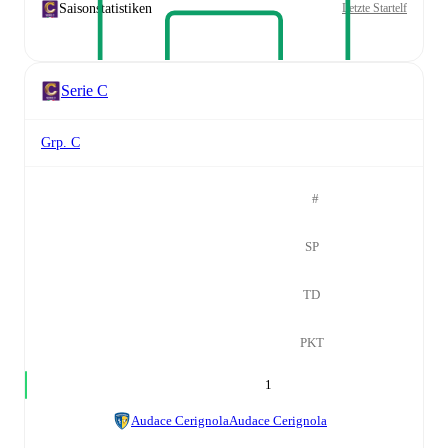
Saisonstatistiken
Letzte Startelf
Serie C
Grp. C
#
SP
TD
PKT
1
Audace Cerignola
Audace Cerignola