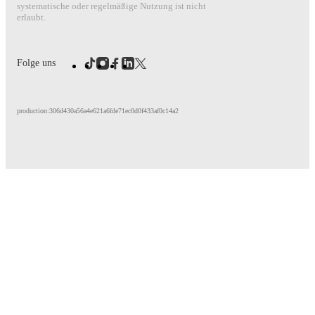
systematische oder regelmäßige Nutzung ist nicht
erlaubt.
Folge uns
production:306d430a56a4e621a6fde71ec0d0f433af0c14a2