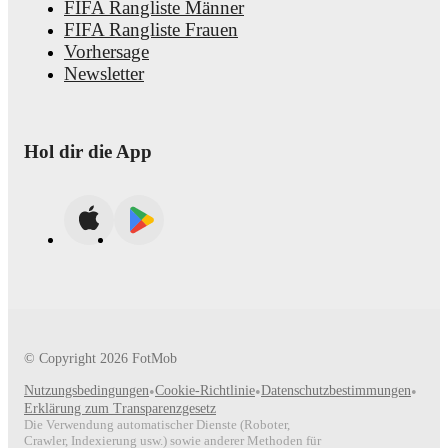
FIFA Rangliste Männer
FIFA Rangliste Frauen
Vorhersage
Newsletter
Hol dir die App
© Copyright
2026
FotMob
Nutzungsbedingungen
•
Cookie-Richtlinie
•
Datenschutzbestimmungen
•
Erklärung zum Transparenzgesetz
Die Verwendung automatischer Dienste (Roboter,
Crawler, Indexierung usw.) sowie anderer Methoden für