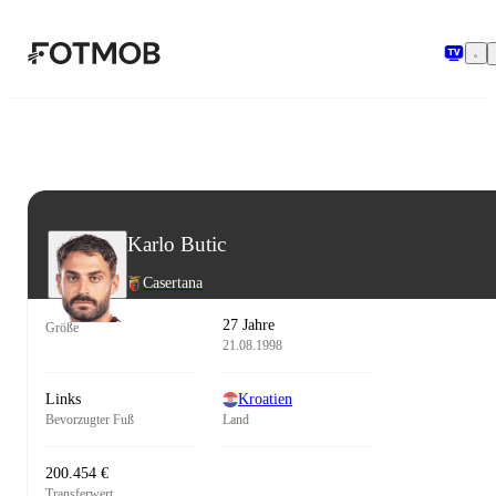
Zum Hauptinhalt springen
Karlo Butic
Casertana
27 Jahre
Größe
21.08.1998
Links
Kroatien
Bevorzugter Fuß
Land
200.454 €
Transferwert