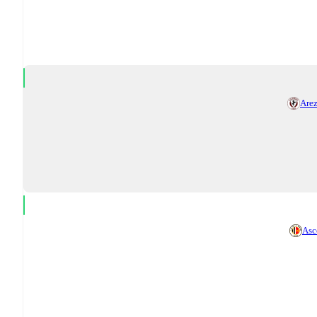
Are
Asc