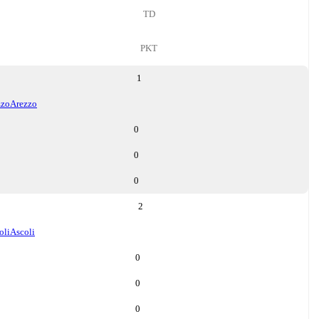
TD
PKT
1
zzo
Arezzo
0
0
0
2
oli
Ascoli
0
0
0