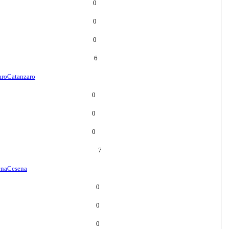
0
0
0
6
aro
Catanzaro
0
0
0
7
ena
Cesena
0
0
0