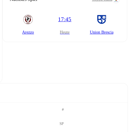
17:45
Arezzo
heute
Union Brescia
#
SP