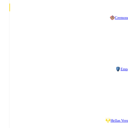
Cremon
Emp
Hellas Ver