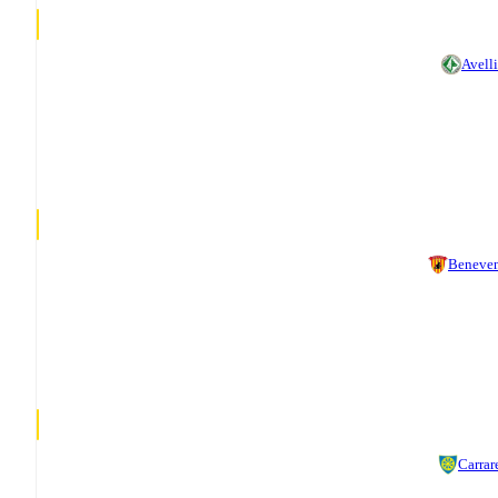
Avell
Beneve
Carrar