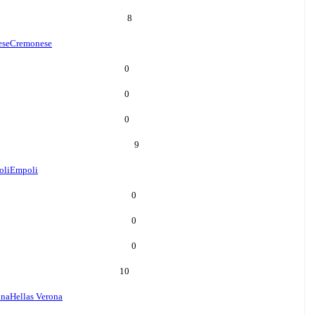
8
ese
Cremonese
0
0
0
9
oli
Empoli
0
0
0
10
ona
Hellas Verona