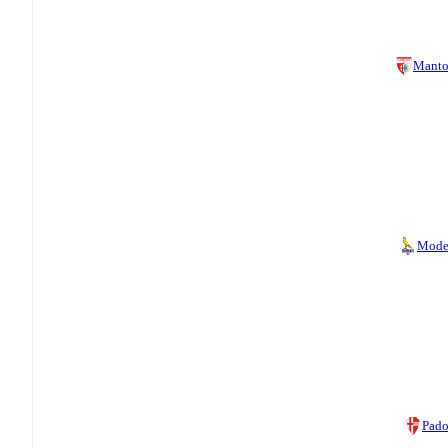
Manto
Mode
Pad