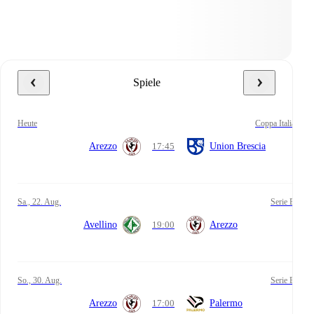
Spiele
heute
Coppa Italia
Arezzo
17:45
Union Brescia
Sa., 22. Aug.
Serie B
Avellino
19:00
Arezzo
So., 30. Aug.
Serie B
Arezzo
17:00
Palermo