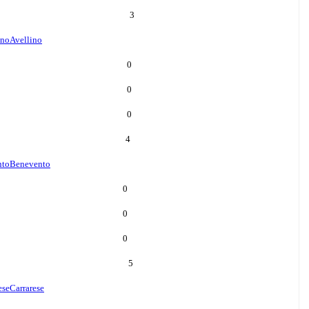
3
ino
Avellino
0
0
0
4
nto
Benevento
0
0
0
5
ese
Carrarese