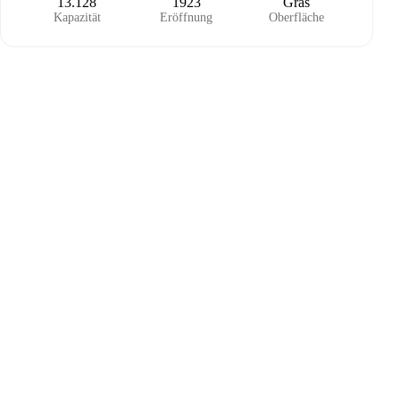
13.128
1923
Gras
Kapazität
Eröffnung
Oberfläche