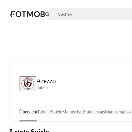
Zum Hauptinhalt springen
Arezzo
Italien
Übersicht
Tabelle
Spiele
Mannschaft
Spielerstats
Mannschaftssta
Letzte Spiele