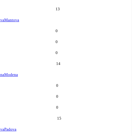
13
va
Mantova
0
0
0
14
na
Modena
0
0
0
15
ova
Padova