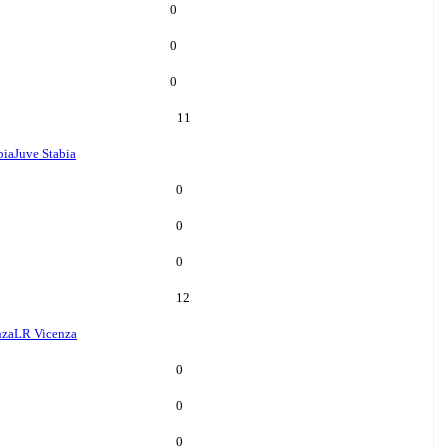
0
0
0
11
bia
Juve Stabia
0
0
0
12
nza
LR Vicenza
0
0
0