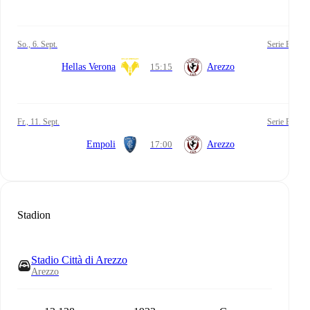
So., 6. Sept.
Serie B
Hellas Verona
15:15
Arezzo
Fr., 11. Sept.
Serie B
Empoli
17:00
Arezzo
Stadion
Stadio Città di Arezzo
Arezzo