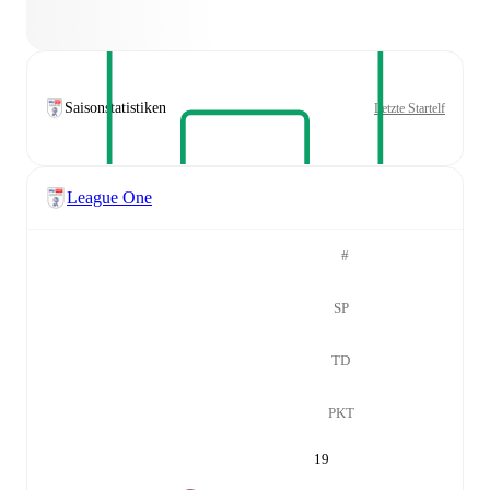
Saisonstatistiken
Letzte Startelf
League One
#
SP
TD
PKT
19