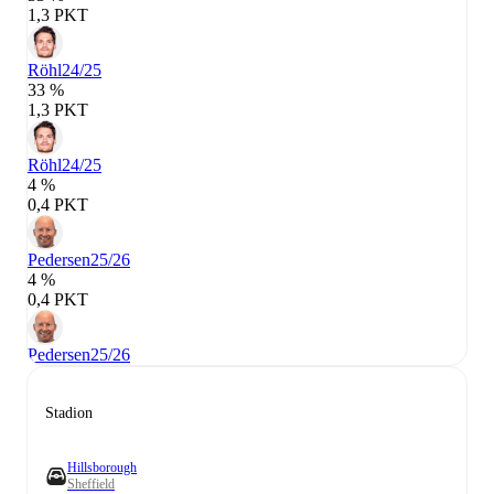
1,3 PKT
Röhl
24/25
33 %
1,3 PKT
Röhl
24/25
4 %
0,4 PKT
Pedersen
25/26
4 %
0,4 PKT
Pedersen
25/26
Stadion
Hillsborough
Sheffield