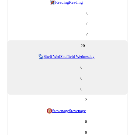
Reading
Reading
0
0
0
20
Sheff Wed
Sheffield Wednesday
0
0
0
21
Stevenage
Stevenage
0
0