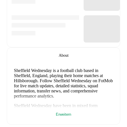
About
Sheffield Wednesday is a football club
based in
Sheffield, England
, playing their home matches at
Hillsborough
.
Follow Sheffield Wednesday on FotMob
for live match updates, detailed statistics, squad
information, transfer news, and comprehensive
performance analytics.
Sheffield Wednesday
have been in
mixed form
recently, winning
0
of their last
1
matches (
0
% win
Erweitern
rate). They have scored
0
goals
and conceded
3
during
this period.
Overall, finding the net has proven difficult.
However, defensive frailties have been a concern,