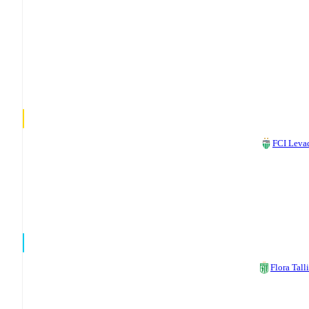
FCI Leva
Flora Tall