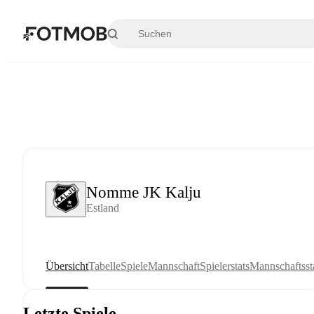
Zum Hauptinhalt springen
Nomme JK Kalju
Estland
Übersicht
Tabelle
Spiele
Mannschaft
Spielerstats
Mannschaftssta
Letzte Spiele