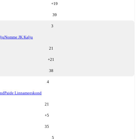
+
19
39
3
lju
Nomme JK Kalju
21
+
21
38
4
ond
Paide Linnameeskond
21
+
5
35
5