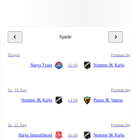
Spiele
morgen
Premium liiga
Narva Trans
16:00
Nomme JK Kalju
So., 16. Aug.
Premium liiga
Nomme JK Kalju
14:00
Parnu JK Vaprus
Sa., 22. Aug.
Premium liiga
Harju Jalgpallikool
16:00
Nomme JK Kalju