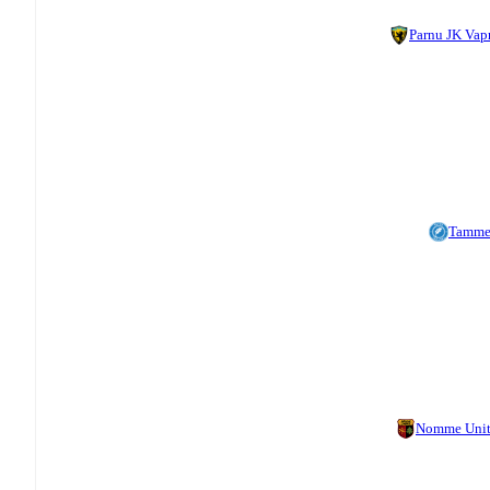
Parnu JK Vap
Tamme
Nomme Uni