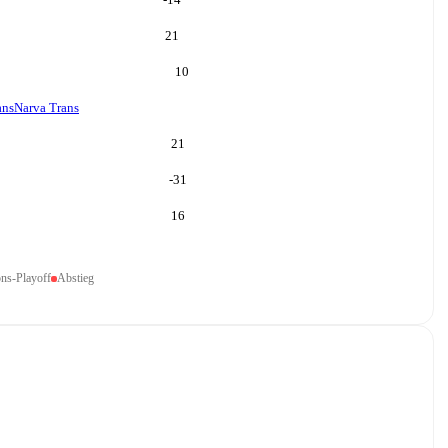
21
10
ans
Narva Trans
21
-31
16
ons-Playoff
Abstieg