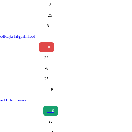
-8
25
8
ool
Harju Jalgpallikool
1 - 0
22
-6
25
9
are
FC Kuressaare
1 - 0
22
-14