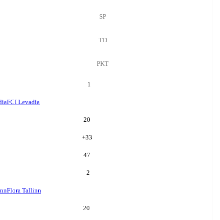
SP
TD
PKT
1
dia
FCI Levadia
20
+
33
47
2
inn
Flora Tallinn
20