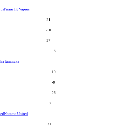
rus
Parnu JK Vaprus
21
-10
27
6
ka
Tammeka
19
-9
26
7
ted
Nomme United
21