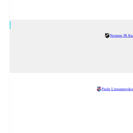
Nomme JK Ka
Paide Linnameesk