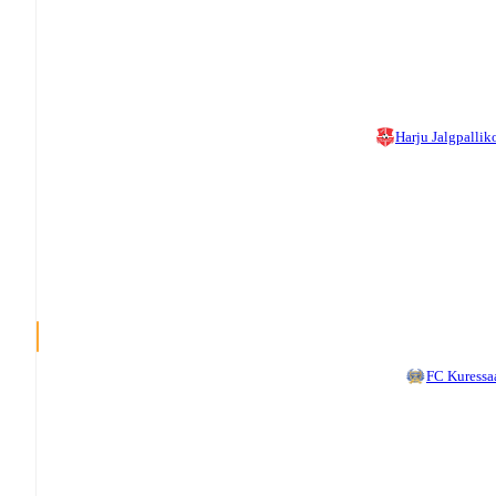
Harju Jalgpallik
FC Kuressa