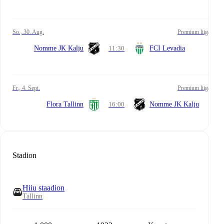
So., 30. Aug.
Premium liiga
Nomme JK Kalju
11:30
FCI Levadia
Fr., 4. Sept.
Premium liiga
Flora Tallinn
16:00
Nomme JK Kalju
Stadion
Hiiu staadion
Tallinn