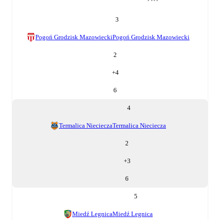
3
Pogoń Grodzisk Mazowiecki
Pogoń Grodzisk Mazowiecki
2
+
4
6
4
Termalica Nieciecza
Termalica Nieciecza
2
+
3
6
5
Miedź Legnica
Miedź Legnica