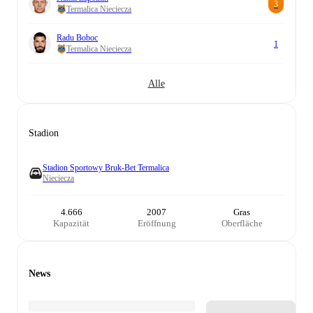
3
Termalica Nieciecza
Radu Boboc
1
Termalica Nieciecza
Alle
Stadion
Stadion Sportowy Bruk-Bet Termalica
Nieciecza
4.666
2007
Gras
Kapazität
Eröffnung
Oberfläche
News