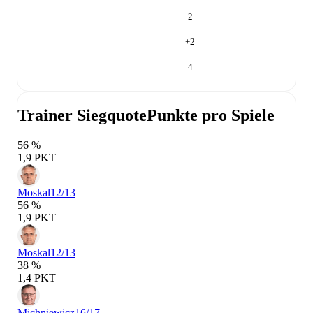
2
+
2
4
Trainer Siegquote
Punkte pro Spiele
56 %
1,9 PKT
Moskal
12/13
56 %
1,9 PKT
Moskal
12/13
38 %
1,4 PKT
Michniewicz
16/17