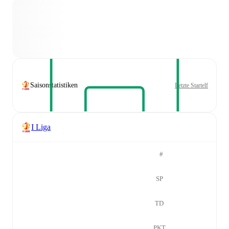
Saisonstatistiken
Letzte Startelf
I Liga
#
SP
TD
PKT