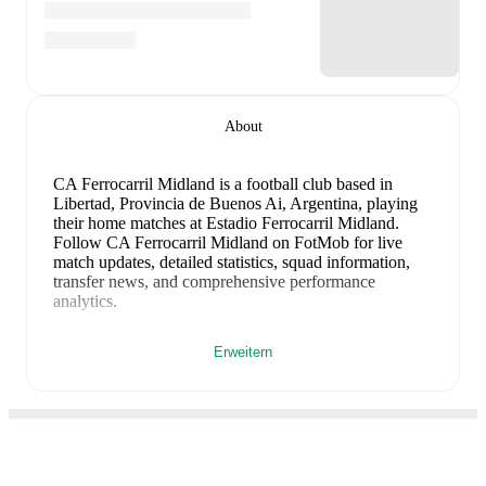
About
CA Ferrocarril Midland is a football club
based in
Libertad, Provincia de Buenos Ai, Argentina
, playing
their home matches at Estadio Ferrocarril Midland
.
Follow CA Ferrocarril Midland on FotMob for live
match updates, detailed statistics, squad information,
transfer news, and comprehensive performance
analytics.
Ezequiel Bulacio
leads
CA Ferrocarril Midland
's
Erweitern
scoring
in league play
with
5
goals
this season.
Agustín
Campana
has contributed
2
, while
Fernando González
has added
2
.
Agustín Campana
is the chief creator for
CA
Ferrocarril Midland
in league play
with
3
assists
this
season.
Marcos Roseti
and
Mariano Penepil
have also