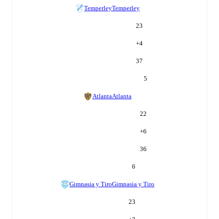
Temperley
Temperley
23
+
4
37
5
Atlanta
Atlanta
22
+
6
36
6
Gimnasia y Tiro
Gimnasia y Tiro
23