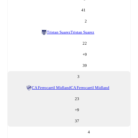
41
2
Tristan Suarez
Tristan Suarez
22
+
9
39
3
CA Ferrocarril Midland
CA Ferrocarril Midland
23
+
9
37
4