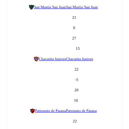
San Martin San Juan
San Martin San Juan
21
0
27
15
Chacarita Juniors
Chacarita Juniors
22
-5
26
16
Patronato de Parana
Patronato de Parana
22