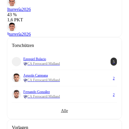
Iturrería
2026
43 %
1,6 PKT
Iturrería
2026
Torschützen
Ezequiel Bulacio
5
CA Ferrocarril Midland
Agustín Campana
2
CA Ferrocarril Midland
Fernando González
2
CA Ferrocarril Midland
Alle
Vorlagen