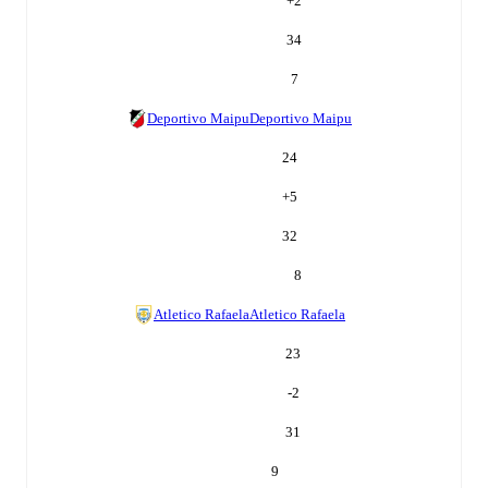
+
2
34
7
Deportivo Maipu
Deportivo Maipu
24
+
5
32
8
Atletico Rafaela
Atletico Rafaela
23
-2
31
9