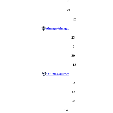
0
29
12
Almagro
Almagro
23
-6
29
13
Quilmes
Quilmes
23
+
3
28
14