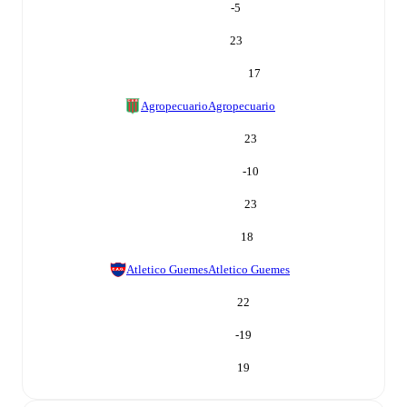
-5
23
17
Agropecuario
Agropecuario
23
-10
23
18
Atletico Guemes
Atletico Guemes
22
-19
19