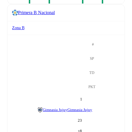
Primera B Nacional
Zona B
#
SP
TD
PKT
1
Gimnasia Jujuy
Gimnasia Jujuy
23
+
8