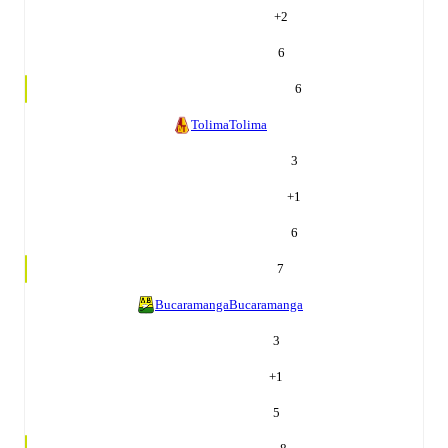
+
2
6
6
Tolima
Tolima
3
+
1
6
7
Bucaramanga
Bucaramanga
3
+
1
5