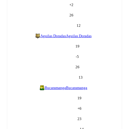
+
2
26
12
Aguilas Doradas
Aguilas Doradas
19
-5
26
13
Bucaramanga
Bucaramanga
19
+
6
23