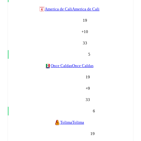
America de Cali
America de Cali
19
+
10
33
5
Once Caldas
Once Caldas
19
+
9
33
6
Tolima
Tolima
19