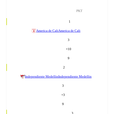
PKT
1
America de Cali
America de Cali
3
+
10
9
2
Independiente Medellin
Independiente Medellin
3
+
3
9
3