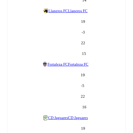
14
Llaneros FC
Llaneros FC
19
-3
22
15
Fortaleza FC
Fortaleza FC
19
-5
22
16
CD Jaguares
CD Jaguares
19