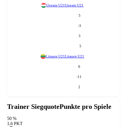
Ungarn U21
Ungarn U21
5
-3
3
5
Litauen U21
Litauen U21
6
-11
2
Trainer Siegquote
Punkte pro Spiele
50 %
1,6 PKT