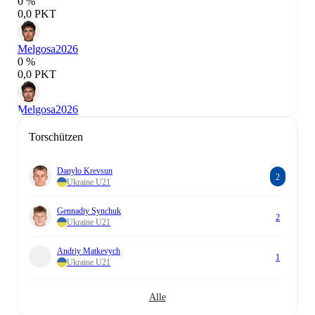
0 %
0,0 PKT
Melgosa
2026
0 %
0,0 PKT
Melgosa
2026
Torschützen
Danylo Krevsun
2
Ukraine U21
Gennadiy Synchuk
2
Ukraine U21
Andriy Matkevych
1
Ukraine U21
Alle