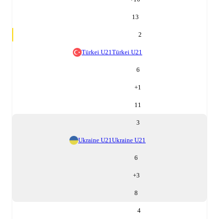
13
2
Türkei U21
Türkei U21
6
+
1
11
3
Ukraine U21
Ukraine U21
6
+
3
8
4