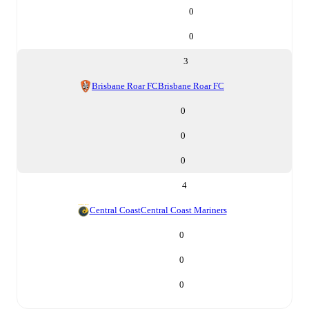
0
0
3
Brisbane Roar FC
Brisbane Roar FC
0
0
0
4
Central Coast
Central Coast Mariners
0
0
0