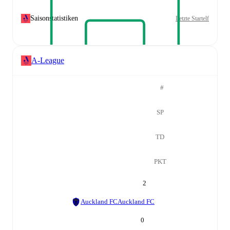
Saisonstatistiken
Letzte Startelf
A-League
#
SP
TD
PKT
2
Auckland FC
Auckland FC
0