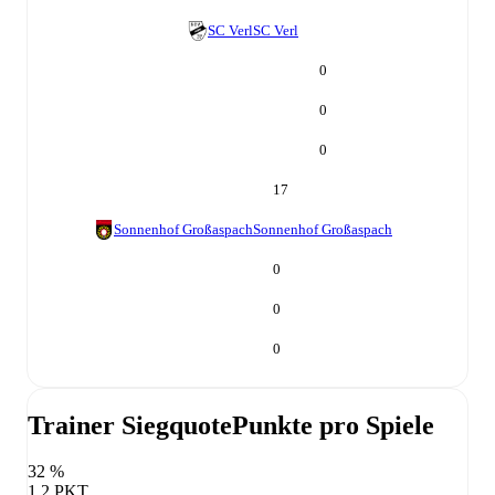
SC Verl
SC Verl
0
0
0
17
Sonnenhof Großaspach
Sonnenhof Großaspach
0
0
0
Trainer Siegquote
Punkte pro Spiele
32 %
1,2 PKT