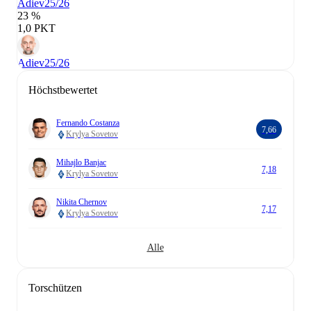
Adiev
25/26
23 %
1,0 PKT
Adiev
25/26
Höchstbewertet
Fernando Costanza
7,66
Krylya Sovetov
Mihajlo Banjac
7,18
Krylya Sovetov
Nikita Chernov
7,17
Krylya Sovetov
Alle
Torschützen