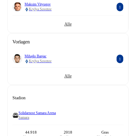
Maksim Vityugov
1
Krylya Sovetov
Alle
Vorlagen
Mihajlo Banjac
1
Krylya Sovetov
Alle
Stadion
Solidarnost Samara Arena
Samara
44.918
2018
Gras