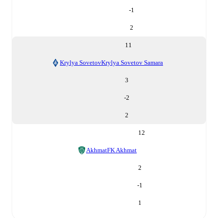
-1
2
11
Krylya Sovetov
Krylya Sovetov Samara
3
-2
2
12
Akhmat
FK Akhmat
2
-1
1