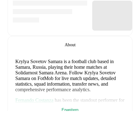
About
Krylya Sovetov Samara is a football club
based in
Samara, Russia
, playing their home matches at
Solidarnost Samara Arena
.
Follow Krylya Sovetov
Samara on FotMob for live match updates, detailed
statistics, squad information, transfer news, and
comprehensive performance analytics.
Fernando Costanza
has been the standout performer for
Krylya Sovetov Samara
in league play
this season with
Erweitern
a rating of
7.66
.
Mihajlo Banjac
and
Nikita Chernov
have also impressed with ratings of
7.18
and
7.17
respectively.
Maksim Vityugov
leads
Krylya Sovetov Samara
's
scoring
in league play
with
1
goal
this season.