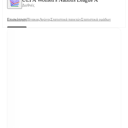
Διεθνές
Επισκόπηση
Πίνακας
Αγώνες
Στατιστικά παικτών
Στατιστικά ομάδων