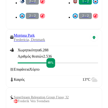
2 - 2
1 - 2
2 - 2
2 - 2
Monjasa Park
Fredericia, Denmark
Χωρητικότητα
6.288
Αριθμός θεατών
2.536
40%
Επιφάνεια
Χόρτο
Καιρός
13°C
Superligaen Relegation Group Γύρος 32
Frederik Veis Svendsen