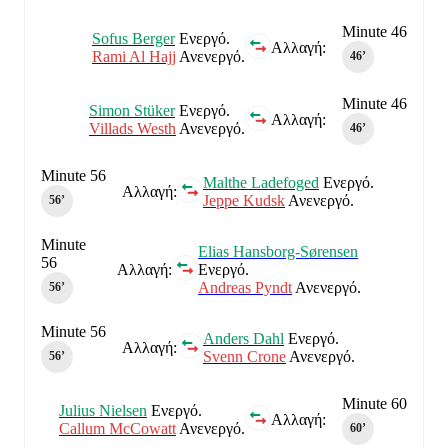
Minute 46
Sofus Berger
Ενεργό.
Αλλαγή:
Rami Al Hajj
Ανενεργό.
46‎’‎
Minute 46
Simon Stüker
Ενεργό.
Αλλαγή:
Villads Westh
Ανενεργό.
46‎’‎
Minute 56
Malthe Ladefoged
Ενεργό.
Αλλαγή:
Jeppe Kudsk
Ανενεργό.
56‎’‎
Minute
Elias Hansborg-Sørensen
56
Αλλαγή:
Ενεργό.
Andreas Pyndt
Ανενεργό.
56‎’‎
Minute 56
Anders Dahl
Ενεργό.
Αλλαγή:
Svenn Crone
Ανενεργό.
56‎’‎
Minute 60
Julius Nielsen
Ενεργό.
Αλλαγή:
Callum McCowatt
Ανενεργό.
60‎’‎