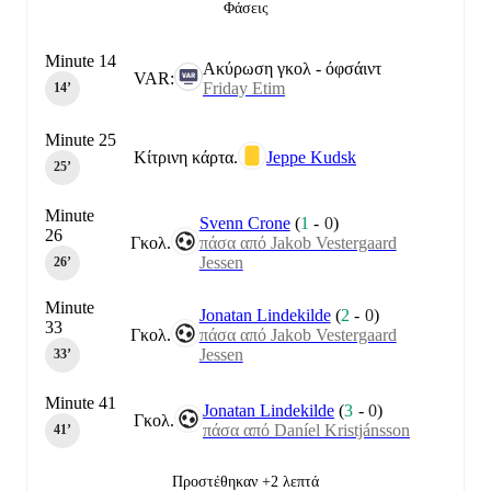
Φάσεις
Minute 14
Ακύρωση γκολ - όφσάιντ
VAR:
Friday Etim
14‎’‎
Minute 25
Κίτρινη κάρτα.
Jeppe Kudsk
25‎’‎
Minute
Svenn Crone
(
1
-
0
)
26
Γκολ.
πάσα από Jakob Vestergaard
Jessen
26‎’‎
Minute
Jonatan Lindekilde
(
2
-
0
)
33
Γκολ.
πάσα από Jakob Vestergaard
Jessen
33‎’‎
Minute 41
Jonatan Lindekilde
(
3
-
0
)
Γκολ.
πάσα από Daníel Kristjánsson
41‎’‎
Προστέθηκαν +2 λεπτά