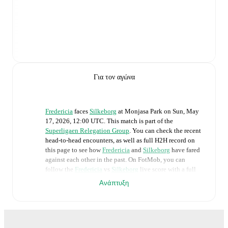
Για τον αγώνα
Fredericia
faces
Silkeborg
at
Monjasa Park
on
Sun, May
17, 2026, 12:00 UTC
.
This match is part of the
Superligaen Relegation Group
. You can check the recent
head-to-head encounters, as well as full H2H record on
this page to see how
Fredericia
and
Silkeborg
have fared
against each other in the past. On FotMob, you can
follow the
Fredericia
vs
Silkeborg
live score with a full
set of match features, including:
Ανάπτυξη
Live updates: Every goal, card, substitution and key
moment instantly delivered on FotMob.