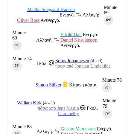
Minute
Malthe Soegaard Hansen
69
Ενεργό.
Αλλαγή:
Oliver Ross
Ανενεργό.
69‎’‎
Minute
Eskild Dall
Ενεργό.
69
Αλλαγή:
Daníel Kristjánsson
Ανενεργό.
69‎’‎
Minute 74
Sofus Johannesen
(
4
-
0
)
Γκολ.
πάσα από Jonatan Lindekilde
74‎’‎
Minute 78
Simon Stüker
Κίτρινη κάρτα.
78‎’‎
Minute
William Kirk
(
4
-
1
)
79
πάσα από Jens Martin
Γκολ.
Gammelby
79‎’‎
Minute 88
Gustav Marcussen
Ενεργό.
Αλλαγή: