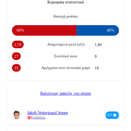
Κορυφαία στατιστικά
Κατοχή μπάλας
60%
40%
Αναμενόμενα γκολ (xG)
2,78
1,46
Συνολικά σουτ
27
9
Αγγίγματα στον αντίπαλο χώρο
35
19
Καλύτερος παίκτης του αγώνα
Jakob Vestergaard Jessen
9,2
Fredericia