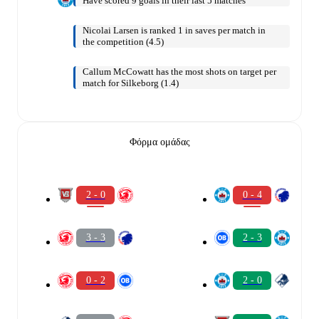
Have scored 9 goals in their last 5 matches
Nicolai Larsen is ranked 1 in saves per match in
the competition (4.5)
Callum McCowatt has the most shots on target per
match for Silkeborg (1.4)
Φόρμα ομάδας
2 - 0
0 - 4
3 - 3
2 - 3
0 - 2
2 - 0