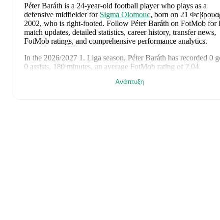
Péter Baráth
is a 24-year-old football player who plays as a
defensive midfielder
for
Sigma Olomouc
, born on 21 Φεβρουα
2002, who is right-footed
.
Follow Péter Baráth on FotMob for l
match updates, detailed statistics, career history, transfer news,
FotMob ratings, and comprehensive performance analytics.
In the
2026/2027
1. Liga
season,
Péter Baráth
has recorded
0 g
0 assists, 180 minutes, an average FotMob rating of 7.04
.
Ανάπτυξη
Péter Baráth
scores highly on
Minutes
and
Rating
compared to
defensive midfielders
in the
1. Liga
.
Péter Baráth
's
10
most recent matches are shown below. Visit 
match page for full details including lineups, match events, and
advanced statistics:
2 Αυγούστου 2026
:
2
-
2
draw
at home vs
Mlada Boleslav
(
9
minutes
,
7.9 FotMob rating
)
26 Ιουλίου 2026
:
1
-
2
loss
away at
Jablonec
(
90 minutes
,
6.
FotMob rating
)
9 Ιουνίου 2026
:
3
-
1
win
at home vs
Kazakhstan
(
6 minutes
)
5 Ιουνίου 2026
:
2
-
1
win
at home vs
Finland
(
unused substit
23 Μαΐου 2026
:
4
-
0
win
at home vs
Karvina
(
90 minutes
,
1
goal
,
1 assist
,
9.2 FotMob rating
)