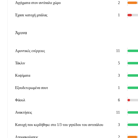
Αγγίγματα στον αντίπαλο χώρο
2
Έχασε κατοχή μπάλας
1
Άμυνα
Αμυντικές ενέργειες
11
Τάκλιν
5
Κοψίματα
3
Εξουδετερωμένα σουτ
1
Φάουλ
6
Ανακτήσεις
11
Κατοχή που κερδήθηκε στο 1/3 του γηπέδου του αντιπάλου
3
Απομακρύνσεις
2