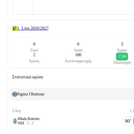
1. Liga
2026/2027
0
0
2
Γκολ
Ασίστ
Άρχισε
2
180
7,04
Αγώνες
Λεπτά συμμετοχής
Αξιολόγηση
Στατιστικά αγώνα
Sigma Olomouc
2 Αυγ
1. 
Mlada Boleslav
90‎’‎
Ν
Ι
Η
2
-
2