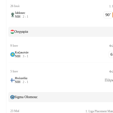
26 Ιουλ
1. 
Jablonec
90‎’‎
Ν
Ι
Η
2
-
1
Ουγγαρία
9 Ιουν
Φι
Καζακστάν
6‎’
Ν
Ι
Η
3
-
1
5 Ιουν
Φι
Φινλανδία
Πάγκ
Ν
Ι
Η
2
-
1
Sigma Olomouc
23 Μαΐ
1. Liga Placement Mat