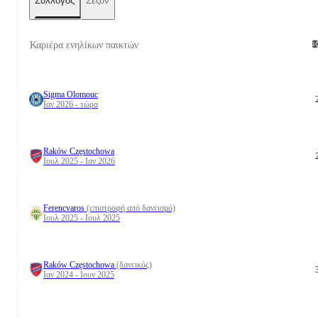
Σύλλογος
Σεζόν
Καριέρα ενηλίκων παικτών
Sigma Olomouc
Ιαν 2026 - τώρα
Raków Częstochowa
Ιουλ 2025 - Ιαν 2026
Ferencvaros
(επιστροφή από δανεισμό)
Ιουλ 2025 - Ιουλ 2025
Raków Częstochowa
(δανεικός)
Ιαν 2024 - Ιουν 2025