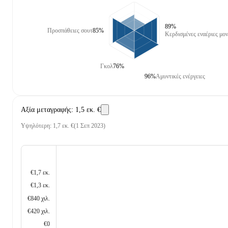
89%
Προσπάθειες σουτ
85%
Κερδισμένες εναέριες μον
Γκολ
76%
96%
Αμυντικές ενέργειες
Αξία μεταγραφής
:
1,5 εκ. €
Υψηλότερη
:
1,7 εκ. €
(
1 Σεπ 2023
)
€1,7 εκ.
€1,3 εκ.
€840 χιλ.
€420 χιλ.
€0