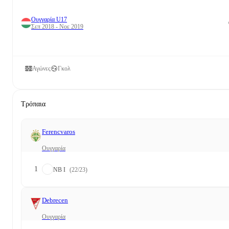
Ουγγαρία U17
Σεπ 2018 - Νοε 2019
Αγώνες
Γκολ
Τρόπαια
Ferencvaros
Ουγγαρία
1
NB I
(22/23)
Debrecen
Ουγγαρία