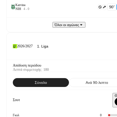
Karvina
90‎’‎
Ν
Ι
Η
4
-
0
Όλοι οι αγώνες
2026/2027
Απόδοση περιόδου
Λεπτά συμμετοχής
:
180
Σύνολο
Ανά 90-λεπτο
Θ
Σουτ
Γκολ
0