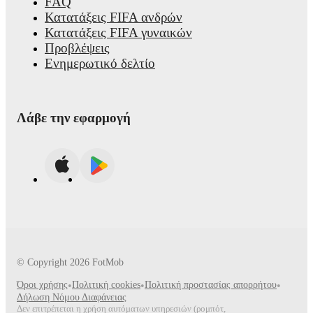
FAQ
Κατατάξεις FIFA ανδρών
Κατατάξεις FIFA γυναικών
Προβλέψεις
Ενημερωτικό δελτίο
Λάβε την εφαρμογή
© Copyright
2026
FotMob
Όροι χρήσης
•
Πολιτική cookies
•
Πολιτική προστασίας απορρήτου
•
Δήλωση Νόμου Διαφάνειας
Δεν επιτρέπεται η χρήση αυτόματων υπηρεσιών (ρομπότ,