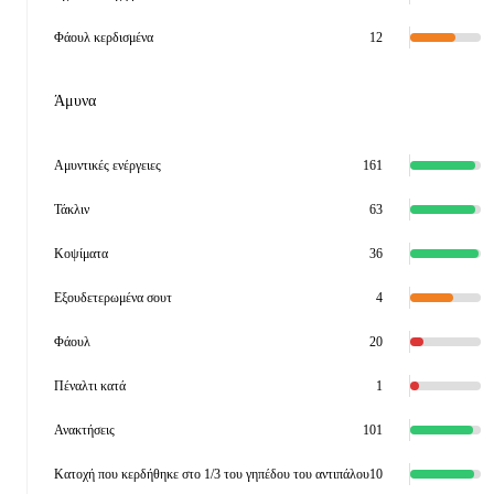
Φάουλ κερδισμένα
12
Άμυνα
Αμυντικές ενέργειες
161
Τάκλιν
63
Κοψίματα
36
Εξουδετερωμένα σουτ
4
Φάουλ
20
Πέναλτι κατά
1
Ανακτήσεις
101
Κατοχή που κερδήθηκε στο 1/3 του γηπέδου του αντιπάλου
10