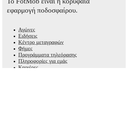
Το FotMob είναι η κορυφαία
εφαρμογή ποδοσφαίρου.
Αγώνες
Ειδήσεις
Κέντρο μεταγραφών
Φήμες
Προγράμματα τηλεόρασης
Πληροφορίες για εμάς
Καριέρες
Διαφημίστε
Lineup Builder
FAQ
Κατατάξεις FIFA ανδρών
Κατατάξεις FIFA γυναικών
Προβλέψεις
Ενημερωτικό δελτίο