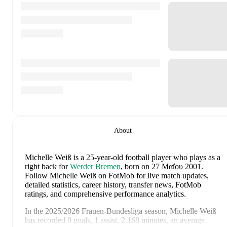
About
Michelle Weiß
is a 25-year-old football player who plays as a
right back
for
Werder Bremen
, born on 27 Μαΐου 2001
.
Follow Michelle Weiß on FotMob for live match updates,
detailed statistics, career history, transfer news, FotMob
ratings, and comprehensive performance analytics.
In the
2025/2026
Frauen-Bundesliga
season,
Michelle Weiß
has recorded
0 goals, 1 assist, 2.168 minutes, an average