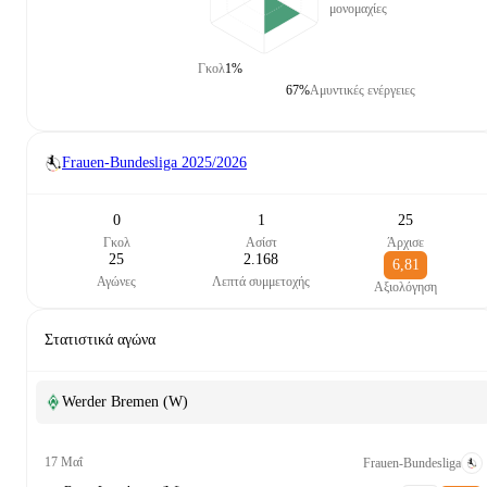
μονομαχίες
Γκολ
1%
67%
Αμυντικές ενέργειες
Frauen-Bundesliga
2025/2026
0
1
25
Γκολ
Ασίστ
Άρχισε
25
2.168
6,81
Αγώνες
Λεπτά συμμετοχής
Αξιολόγηση
Στατιστικά αγώνα
Werder Bremen (W)
17 Μαΐ
Frauen-Bundesliga