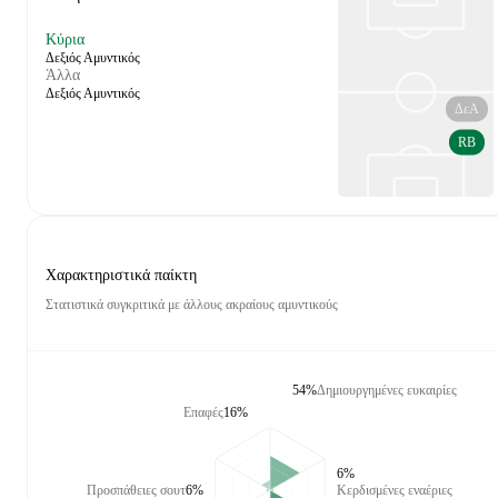
Κύρια
Δεξιός Αμυντικός
Άλλα
Δεξιός Αμυντικός
ΔεΑ
RB
Χαρακτηριστικά παίκτη
Στατιστικά συγκριτικά με άλλους ακραίους αμυντικούς
54%
Δημιουργημένες ευκαιρίες
Επαφές
16%
6%
Προσπάθειες σουτ
6%
Κερδισμένες εναέριες