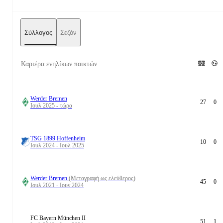
Σύλλογος
Σεζόν
Καριέρα ενηλίκων παικτών
Werder Bremen
27
0
Ιουλ 2025 - τώρα
TSG 1899 Hoffenheim
10
0
Ιουλ 2024 - Ιουλ 2025
Werder Bremen
(Μεταγραφή ως ελεύθερος)
45
0
Ιουλ 2021 - Ιουν 2024
FC Bayern München II
51
1