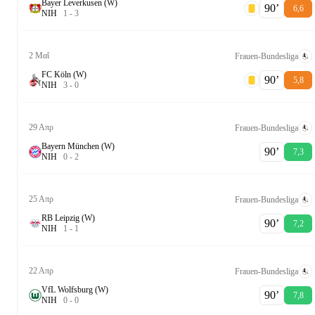
Bayer Leverkusen (W)
90‎’‎
6,6
Ν
Ι
Η
1
-
3
2 Μαΐ
Frauen-Bundesliga
FC Köln (W)
90‎’‎
5,8
Ν
Ι
Η
3
-
0
29 Απρ
Frauen-Bundesliga
Bayern München (W)
90‎’‎
7,3
Ν
Ι
Η
0
-
2
25 Απρ
Frauen-Bundesliga
RB Leipzig (W)
90‎’‎
7,2
Ν
Ι
Η
1
-
1
22 Απρ
Frauen-Bundesliga
VfL Wolfsburg (W)
90‎’‎
7,8
Ν
Ι
Η
0
-
0