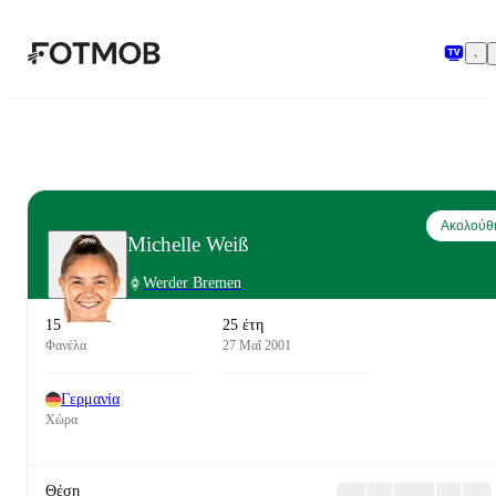
Μετάβαση στο κύριο περιεχόμενο
Ακολούθ
Michelle Weiß
Werder Bremen
15
25 έτη
Φανέλα
27 Μαΐ 2001
Γερμανία
Χώρα
Θέση