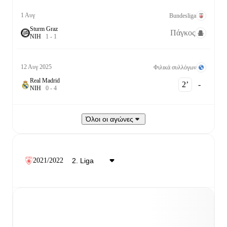
1 Αυγ
Bundesliga
Sturm Graz
Πάγκος
Ν
Ι
Η
1
-
1
12 Αυγ 2025
Φιλικά συλλόγων
Real Madrid
2‎’‎
-
Ν
Ι
Η
0
-
4
Όλοι οι αγώνες
2021/2022