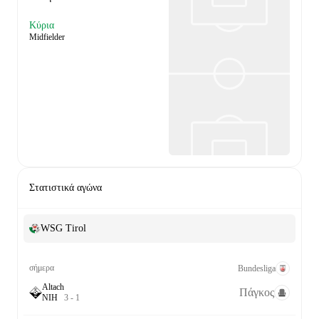
Κύρια
Midfielder
Στατιστικά αγώνα
WSG Tirol
σήμερα
Bundesliga
Altach
Πάγκος
Ν
Ι
Η
3
-
1