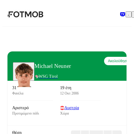
Μετάβαση στο κύριο περιεχόμενο
Ακολούθησε
Michael Neuner
WSG Tirol
31
19 έτη
Φανέλα
12 Οκτ 2006
Αριστερό
Αυστρία
Προτιμώμενο πόδι
Χώρα
Θέση