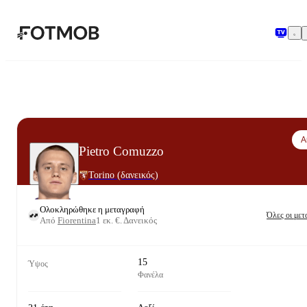
Μετάβαση στο κύριο περιεχόμενο
Α
Pietro Comuzzo
Torino
(δανεικός)
Ολοκληρώθηκε η μεταγραφή
Όλες οι μετ
Από
Fiorentina
1 εκ. €
.
Δανεικός
15
Ύψος
Φανέλα