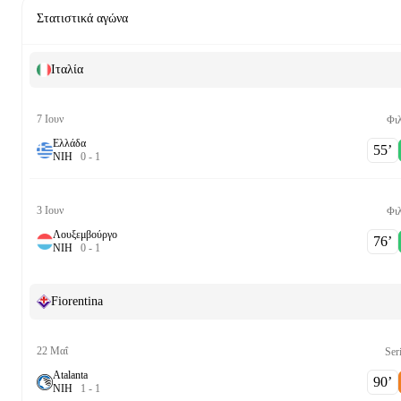
Στατιστικά αγώνα
Ιταλία
7 Ιουν
Φι
Ελλάδα
55‎’‎
Ν
Ι
Η
0
-
1
3 Ιουν
Φι
Λουξεμβούργο
76‎’‎
Ν
Ι
Η
0
-
1
Fiorentina
22 Μαΐ
Ser
Atalanta
90‎’‎
Ν
Ι
Η
1
-
1