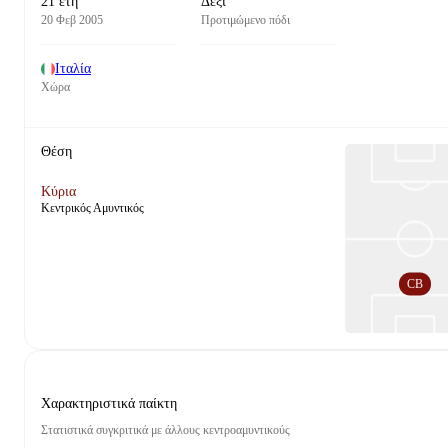
21 έτη
Δεξί
20 Φεβ 2005
Προτιμώμενο πόδι
Ιταλία
Χώρα
Θέση
Κύρια
Κεντρικός Αμυντικός
CB
Χαρακτηριστικά παίκτη
Στατιστικά συγκριτικά με άλλους κεντροαμυντικούς