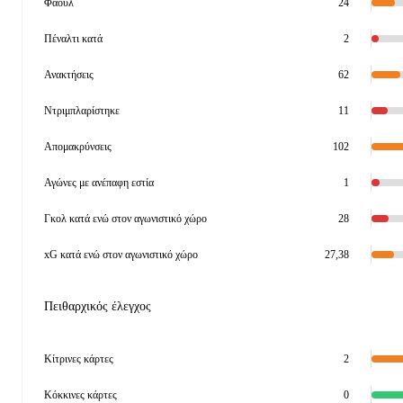
Φάουλ
24
Πέναλτι κατά
2
Ανακτήσεις
62
Ντριμπλαρίστηκε
11
Απομακρύνσεις
102
Αγώνες με ανέπαφη εστία
1
Γκολ κατά ενώ στον αγωνιστικό χώρο
28
xG κατά ενώ στον αγωνιστικό χώρο
27,38
Πειθαρχικός έλεγχος
Κίτρινες κάρτες
2
Κόκκινες κάρτες
0