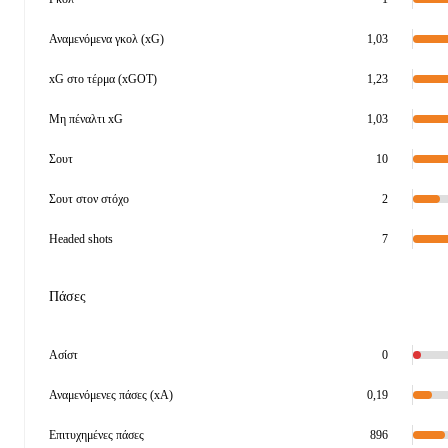
Αναμενόμενα γκολ (xG)
1,03
xG στο τέρμα (xGOT)
1,23
Μη πέναλτι xG
1,03
Σουτ
10
Σουτ στον στόχο
2
Headed shots
7
Πάσες
Ασίστ
0
Αναμενόμενες πάσες (xA)
0,19
Επιτυχημένες πάσες
896