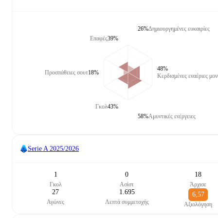
26%
Δημιουργημένες ευκαιρίες
Επαφές
39%
48%
Προσπάθειες σουτ
18%
Κερδισμένες εναέριες μον
Γκολ
43%
58%
Αμυντικές ενέργειες
Serie A
2025/2026
1
0
18
Γκολ
Ασίστ
Άρχισε
27
1.695
6,57
Αγώνες
Λεπτά συμμετοχής
Αξιολόγηση