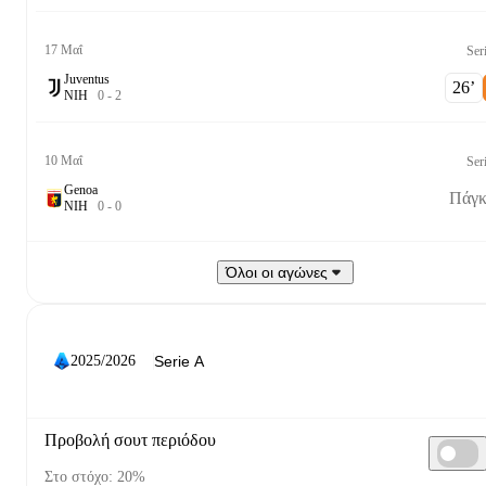
17 Μαΐ
Ser
Juventus
26‎’‎
Ν
Ι
Η
0
-
2
10 Μαΐ
Ser
Genoa
Πάγκ
Ν
Ι
Η
0
-
0
Όλοι οι αγώνες
2025/2026
Προβολή σουτ περιόδου
Στο στόχο: 20%