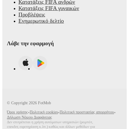
Κατατάξεις FIFA ανδρών
Κατατάξεις FIFA γυναικών
Προβλέψεις
Ενημερωτικό δελτίο
Λάβε την εφαρμογή
© Copyright
2026
FotMob
Όροι χρήσης
•
Πολιτική cookies
•
Πολιτική προστασίας απορρήτου
•
Δήλωση Νόμου Διαφάνειας
Δεν επιτρέπεται η χρήση αυτόματων υπηρεσιών (ρομπότ,
crawler, ευρετηρίαση κ.λπ.) καθώς και άλλων μεθόδων για