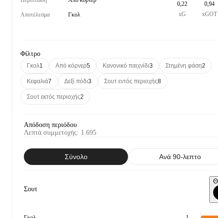
Περίπτωση
Από κόρνερ
0,22
0,94
xG
xGOT
Αποτέλεσμα
Γκολ
Φίλτρο
Γκολ
1
Από κόρνερ
5
Κανονικό παιχνίδι
3
Στημένη φάση
2
Κεφαλιά
7
Δεξί πόδι
3
Σουτ εντός περιοχής
8
Σουτ εκτός περιοχής
2
Απόδοση περιόδου
Λεπτά συμμετοχής
:
1.695
Σύνολο
Ανά 90-λεπτο
Θ
Σουτ
Γκολ
1