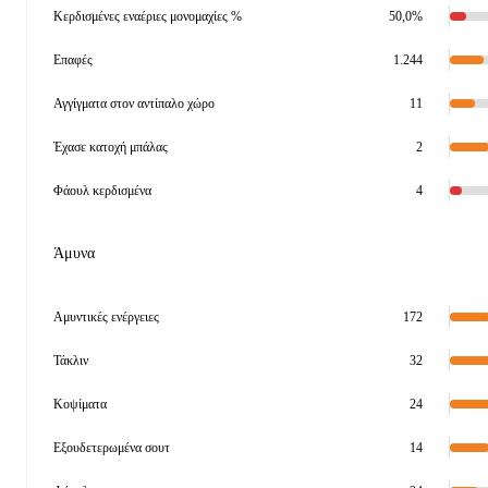
Κερδισμένες εναέριες μονομαχίες %
50,0%
Επαφές
1.244
Αγγίγματα στον αντίπαλο χώρο
11
Έχασε κατοχή μπάλας
2
Φάουλ κερδισμένα
4
Άμυνα
Αμυντικές ενέργειες
172
Τάκλιν
32
Κοψίματα
24
Εξουδετερωμένα σουτ
14