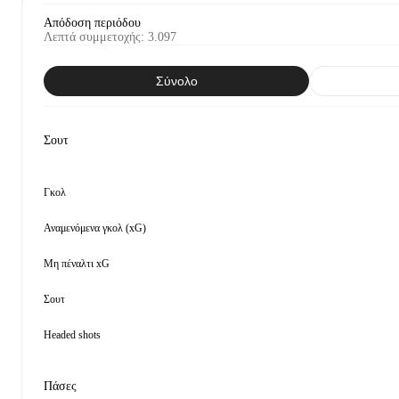
Απόδοση περιόδου
Λεπτά συμμετοχής
:
3.097
Σύνολο
Σουτ
Γκολ
Αναμενόμενα γκολ (xG)
Μη πέναλτι xG
Σουτ
Headed shots
Πάσες