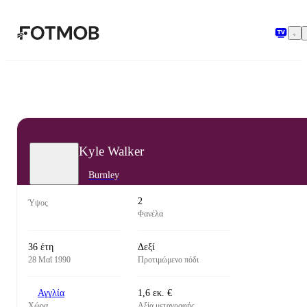
Μετάβαση στο κύριο περιεχόμενο
Kyle Walker
Burnley
2
Ύψος
Φανέλα
36 έτη
Δεξί
28 Μαΐ 1990
Προτιμώμενο πόδι
Αγγλία
1,6 εκ. €
Χώρα
Αξία μεταγραφής