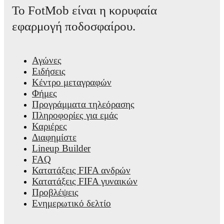
Το FotMob είναι η κορυφαία
εφαρμογή ποδοσφαίρου.
Αγώνες
Ειδήσεις
Κέντρο μεταγραφών
Φήμες
Προγράμματα τηλεόρασης
Πληροφορίες για εμάς
Καριέρες
Διαφημίστε
Lineup Builder
FAQ
Κατατάξεις FIFA ανδρών
Κατατάξεις FIFA γυναικών
Προβλέψεις
Ενημερωτικό δελτίο