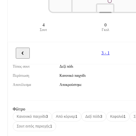
4
0
Σουτ
Γκολ
3 - 1
Τύπος σουτ
Δεξί πόδι
Περίπτωση
Κανονικό παιχνίδι
Αποτέλεσμα
Αποκρούστηκε
Φίλτρο
Κανονικό παιχνίδι
3
Από κόρνερ
1
Δεξί πόδι
3
Κεφαλιά
1
Σ
Σουτ εντός περιοχής
1