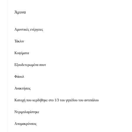
Άμυνα
Αμυντικές ενέργειες
Τάκλιν
Κοψίματα
Εξουδετερωμένα σουτ
Φάουλ
Ανακτήσεις
Κατοχή που κερδήθηκε στο 1/3 του γηπέδου του αντιπάλου
Ντριμπλαρίστηκε
Απομακρύνσεις