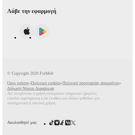
Λάβε την εφαρμογή
© Copyright
2026
FotMob
Όροι χρήσης
•
Πολιτική cookies
•
Πολιτική προστασίας απορρήτου
•
Δήλωση Νόμου Διαφάνειας
Δεν επιτρέπεται η χρήση αυτόματων υπηρεσιών (ρομπότ,
crawler, ευρετηρίαση κ.λπ.) καθώς και άλλων μεθόδων για
συστηματική ή τακτική χρήση.
Ακολούθησέ μας