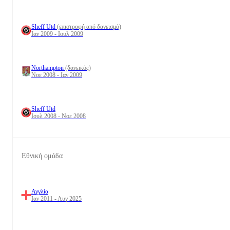
Sheff Utd
(επιστροφή από δανεισμό)
Ιαν 2009 - Ιουλ 2009
Northampton
(δανεικός)
Νοε 2008 - Ιαν 2009
Sheff Utd
Ιουλ 2008 - Νοε 2008
Εθνική ομάδα
Αγγλία
Ιαν 2011 - Αυγ 2025