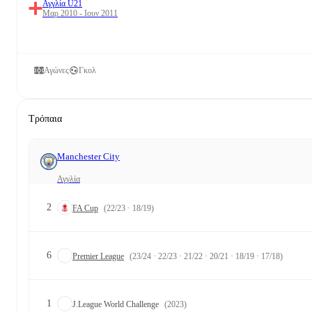
Αγγλία U21
Μαρ 2010 - Ιουν 2011
Αγώνες
Γκολ
Τρόπαια
Manchester City
Αγγλία
2
FA Cup
(22/23 · 18/19)
6
Premier League
(23/24 · 22/23 · 21/22 · 20/21 · 18/19 · 17/18)
1
J.League World Challenge
(2023)