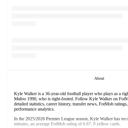
About
Kyle Walker
is a 36-year-old football player who plays as a rig
Μαΐου 1990, who is right-footed
.
Follow Kyle Walker on FotMo
detailed statistics, career history, transfer news, FotMob ratin
performance analytics.
In the
2025/2026
Premier League
season,
Kyle Walker
has rec
minutes, an average FotMob rating of 6.67, 9 yellow cards
.