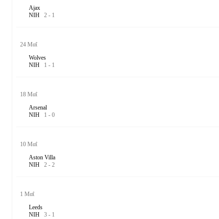
Ajax
Ν
Ι
Η
2
-
1
24 Μαΐ
Wolves
Ν
Ι
Η
1
-
1
18 Μαΐ
Arsenal
Ν
Ι
Η
1
-
0
10 Μαΐ
Aston Villa
Ν
Ι
Η
2
-
2
1 Μαΐ
Leeds
Ν
Ι
Η
3
-
1