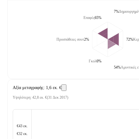
7%
Δημιουργημέν
Επαφές
65%
Προσπάθειες σουτ
2%
72%
Κερ
Γκολ
0%
54%
Αμυντικές ε
Αξία μεταγραφής
:
1,6 εκ. €
Υψηλότερη
:
42,8 εκ. €
(
31 Δεκ 2017
)
€43 εκ.
€32 εκ.