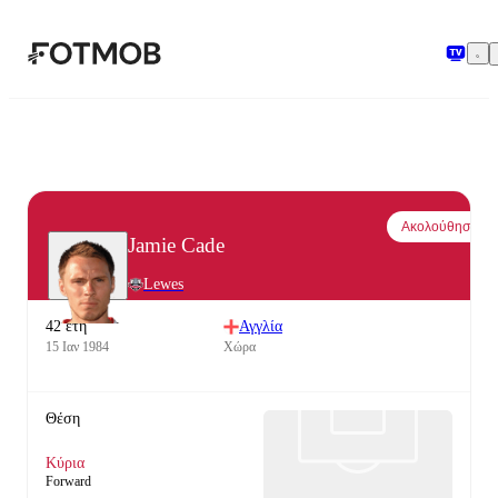
Μετάβαση στο κύριο περιεχόμενο
Ακολούθησε
Jamie Cade
Lewes
42 έτη
Αγγλία
15 Ιαν 1984
Χώρα
Θέση
Κύρια
Forward