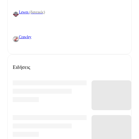
Lewes
(δανεικός)
Crawley
Ειδήσεις