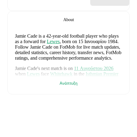
About
Jamie Cade
is a 42-year-old football player who plays
as a forward
for
Lewes
, born on 15 Ιανουαρίου 1984
.
Follow Jamie Cade on FotMob for live match updates,
detailed statistics, career history, transfer news, FotMob
ratings, and comprehensive performance analytics.
Jamie Cade
's next match is on
11 Αυγούστου 2026
when
Lewes
face
Whitehawk
in the
Isthmian Premier
Division
.
Ανάπτυξη
Jamie Cade
currently plays for
Lewes
.
Jamie Cade
's career has also included time at
Lewes
and
Crawley Town
.
Jamie Cade
is from
England
, and the
national team
includes
Jordan Pickford
,
Ezri Konsa
,
Nico O'Reilly
,
Declan Rice
,
John Stones
,
Marc Guéhi
,
Bukayo Saka
,
Elliot Anderson
,
Harry Kane
,
Jude Bellingham
,