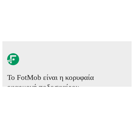
Το FotMob είναι η κορυφαία
εφαρμογή ποδοσφαίρου.
Αγώνες
Ειδήσεις
Κέντρο μεταγραφών
Φήμες
Προγράμματα τηλεόρασης