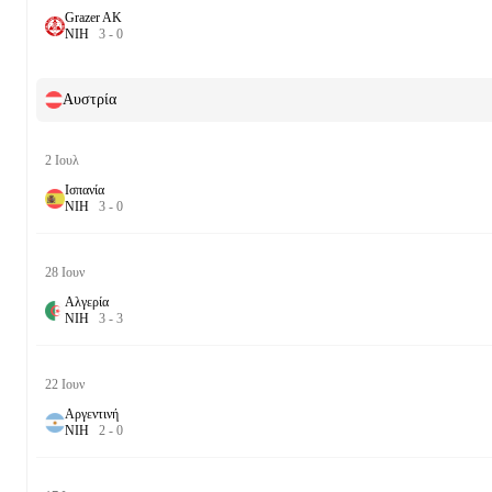
Grazer AK
Ν
Ι
Η
3
-
0
Αυστρία
2 Ιουλ
Ισπανία
Ν
Ι
Η
3
-
0
28 Ιουν
Αλγερία
Ν
Ι
Η
3
-
3
22 Ιουν
Αργεντινή
Ν
Ι
Η
2
-
0