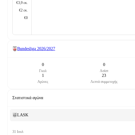
€3,9 εκ.
€2 εκ.
€0
Bundesliga
2026/2027
0
0
Γκολ
Ασίστ
1
23
Αγώνες
Λεπτά συμμετοχής
Στατιστικά αγώνα
LASK
31 Ιουλ