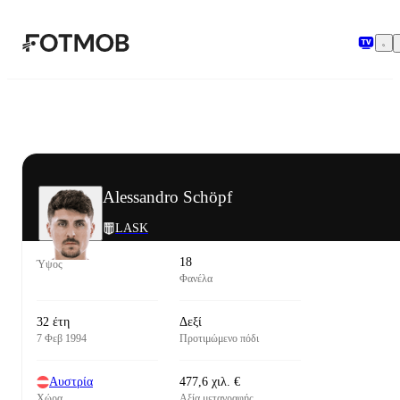
Μετάβαση στο κύριο περιεχόμενο
Alessandro Schöpf
LASK
18
Ύψος
Φανέλα
32 έτη
Δεξί
7 Φεβ 1994
Προτιμώμενο πόδι
Αυστρία
477,6 χιλ. €
Χώρα
Αξία μεταγραφής