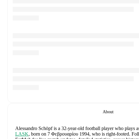
About
Alessandro Schöpf
is a 32-year-old football player who plays a
LASK
, born on 7 Φεβρουαρίου 1994, who is right-footed
.
Fol