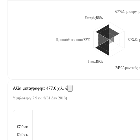
67%
Δημιουργημ
Επαφές
86%
Προσπάθειες σουτ
72%
30%
Κερ
Γκολ
89%
24%
Αμυντικές ε
Αξία μεταγραφής
:
477,6 χιλ. €
Υψηλότερη
:
7,9 εκ. €
(
31 Δεκ 2018
)
€7,9 εκ.
€5,9 εκ.