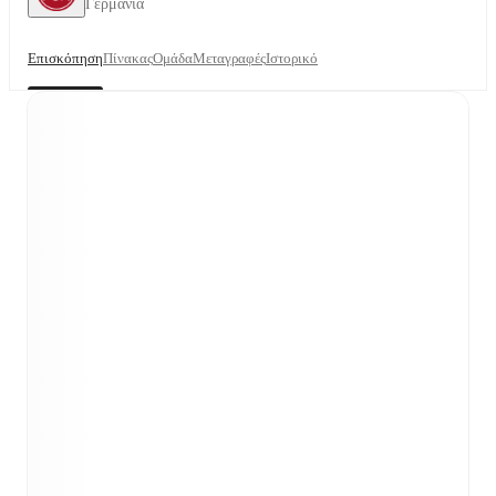
Γερμανία
Επισκόπηση
Πίνακας
Ομάδα
Μεταγραφές
Ιστορικό