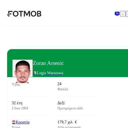
Μετάβαση στο κύριο περιεχόμενο
Zoran Arsenic
Legia Warszawa
24
Ύψος
Φανέλα
32 έτη
Δεξί
2 Ιουν 1994
Προτιμώμενο πόδι
Κροατία
179,7 χιλ. €
Χώρα
Αξία μεταγραφής