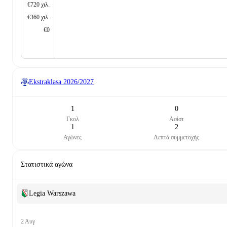
€720 χιλ.
€360 χιλ.
€0
Ekstraklasa
2026/2027
1
0
Γκολ
Ασίστ
1
2
Αγώνες
Λεπτά συμμετοχής
Στατιστικά αγώνα
Legia Warszawa
2 Αυγ