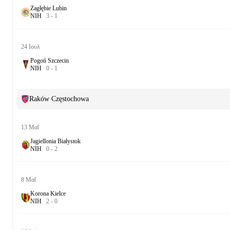
Zagłębie Lubin
Ν
Ι
Η
3
-
1
24 Ιουλ
Pogoń Szczecin
Ν
Ι
Η
0
-
1
Raków Częstochowa
13 Μαΐ
Jagiellonia Białystok
Ν
Ι
Η
0
-
2
8 Μαΐ
Korona Kielce
Ν
Ι
Η
2
-
0