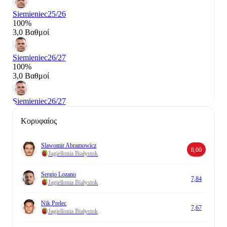
Siemieniec
25/26
100%
3,0 Βαθμοί
Siemieniec
26/27
100%
3,0 Βαθμοί
Siemieniec
26/27
Κορυφαίος
Slawomir Abramowicz
8,00
Jagiellonia Białystok
Sergio Lozano
7,84
Jagiellonia Białystok
Nik Prelec
7,67
Jagiellonia Białystok