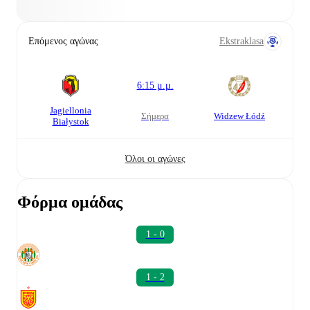
Επόμενος αγώνας
Ekstraklasa
6:15 μ.μ.
Jagiellonia
σήμερα
Widzew Łódź
Białystok
Όλοι οι αγώνες
Φόρμα ομάδας
1 - 0
1 - 2