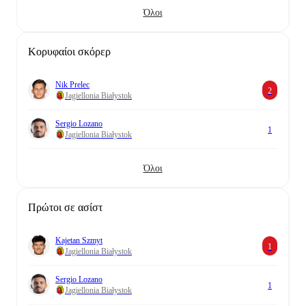
Όλοι
Κορυφαίοι σκόρερ
Nik Prelec
2
Jagiellonia Białystok
Sergio Lozano
1
Jagiellonia Białystok
Όλοι
Πρώτοι σε ασίστ
Kajetan Szmyt
1
Jagiellonia Białystok
Sergio Lozano
1
Jagiellonia Białystok