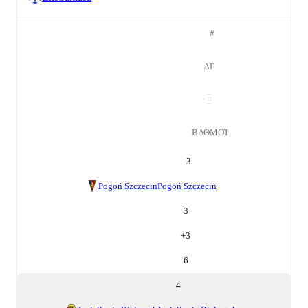
#
ΑΓ
=
ΒΑΘΜΟΊ
3
Pogoń Szczecin
Pogoń Szczecin
3
+
3
6
4