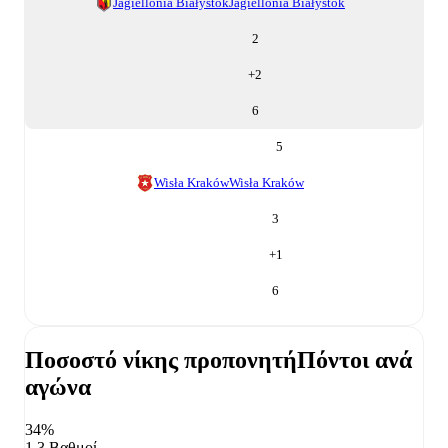
Jagiellonia Białystok
Jagiellonia Białystok
2
+
2
6
5
Wisła Kraków
Wisła Kraków
3
+
1
6
Ποσοστό νίκης προπονητή
Πόντοι ανά
αγώνα
34%
1,3 Βαθμοί