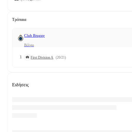
Τρόπαια
Club Brugge
Βέλγιο
1
First Division A
(20/21)
Ειδήσεις