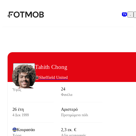
Μετάβαση στο κύριο περιεχόμενο
Tahith Chong
Sheffield United
24
Ύψος
Φανέλα
26 έτη
Αριστερό
4 Δεκ 1999
Προτιμώμενο πόδι
Κουρασάο
2,3 εκ. €
Χώρα
Αξία μεταγραφής