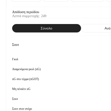
Απόδοση περιόδου
Λεπτά συμμετοχής
:
249
Σύνολο
Ανά
Σουτ
Γκολ
Αναμενόμενα γκολ (xG)
xG στο τέρμα (xGOT)
Μη πέναλτι xG
Σουτ
Σουτ στον στόχο