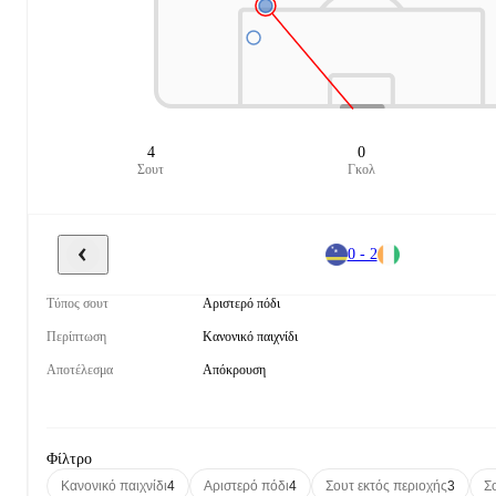
4
0
Σουτ
Γκολ
0 - 2
Τύπος σουτ
Αριστερό πόδι
Περίπτωση
Κανονικό παιχνίδι
Αποτέλεσμα
Απόκρουση
Φίλτρο
Κανονικό παιχνίδι
4
Αριστερό πόδι
4
Σουτ εκτός περιοχής
3
Σ