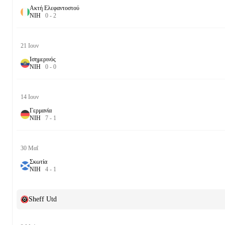
Ακτή Ελεφαντοστού
Ν
Ι
Η
0
-
2
21 Ιουν
Ισημερινός
Ν
Ι
Η
0
-
0
14 Ιουν
Γερμανία
Ν
Ι
Η
7
-
1
30 Μαΐ
Σκωτία
Ν
Ι
Η
4
-
1
Sheff Utd