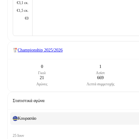
€3,1 εκ.
€1,5 εκ.
€0
Championship
2025/2026
0
1
Γκολ
Ασίστ
21
669
Αγώνες
Λεπτά συμμετοχής
Στατιστικά αγώνα
Κουρασάο
25 Ιουν