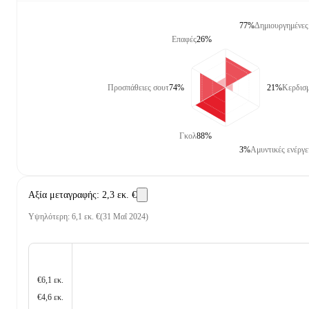
77%
Δημιουργημένες 
Επαφές
26%
Προσπάθειες σουτ
74%
21%
Κερδισμ
Γκολ
88%
3%
Αμυντικές ενέργε
Αξία μεταγραφής
:
2,3 εκ. €
Υψηλότερη
:
6,1 εκ. €
(
31 Μαΐ 2024
)
€6,1 εκ.
€4,6 εκ.