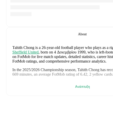
About
Tahith Chong
is a 26-year-old football player who plays as a ri
Sheffield United
, born on 4 Δεκεμβρίου 1999, who is left-foot
on FotMob for live match updates, detailed statistics, career his
FotMob ratings, and comprehensive performance analytics.
In the
2025/2026
Championship
season,
Tahith Chong
has rec
669 minutes, an average FotMob rating of 6.42, 2 yellow cards
Tahith Chong
's
10
most recent matches are shown below. Visit 
Ανάπτυξη
details including lineups, match events, and advanced statistics:
25 Ιουνίου 2026
:
0
-
2
loss
at home vs
Ivory Coast
(
90 minut
21 Ιουνίου 2026
:
0
-
0
draw
away at
Ecuador
(
76 minutes
,
7.
14 Ιουνίου 2026
:
1
-
7
loss
away at
Germany
(
83 minutes
,
7.
30 Μαΐου 2026
:
1
-
4
loss
away at
Scotland
(
90 minutes
,
1 go