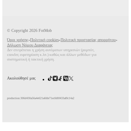
© Copyright
2026
FotMob
Όροι χρήσης
•
Πολιτική cookies
•
Πολιτική προστασίας απορρήτου
•
Δήλωση Νόμου Διαφάνειας
Δεν επιτρέπεται η χρήση αυτόματων υπηρεσιών (ρομπότ,
crawler, ευρετηρίαση κ.λπ.) καθώς και άλλων μεθόδων για
συστηματική ή τακτική χρήση.
Ακολούθησέ μας
production:306d430a56a4e621a6fde71ec0d0f433af0c14a2